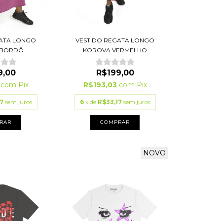
GATA LONGO
VESTIDO REGATA LONGO
 BORDÔ
KOROVA VERMELHO
9,00
R$199,00
3
com
Pix
R$193,03
com
Pix
7
sem juros
6
x de
R$33,17
sem juros
RAR
COMPRAR
NOVO