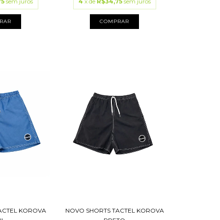
75
sem juros
4
x de
R$34,75
sem juros
RAR
COMPRAR
ACTEL KOROVA
NOVO SHORTS TACTEL KOROVA