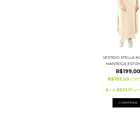
VESTIDO STELLA 
MANTEIGA ESTO
R$199,0
R$193,03
co
6
x de
R$33,17
sem
COMPRAR