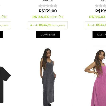
PRETA
AZ
R$139,00
R$19
m
Pix
R$134,83
com
Pix
R$193,0
 juros
4
x de
R$34,75
sem juros
6
x de
R$33,1
COMPRAR
COMP