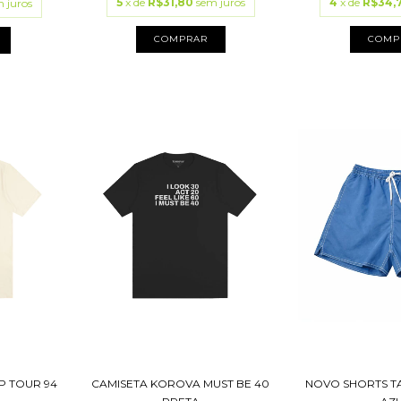
5
x de
R$31,80
sem juros
4
x de
R$34,
 juros
COMPRAR
COMP
P TOUR 94
CAMISETA KOROVA MUST BE 40
NOVO SHORTS T