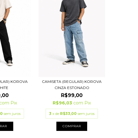
ULAR) KOROVA
CAMISETA (REGULAR) KOROVA
HITE
CINZA ESTONADO
,00
R$99,00
com
Pix
R$96,03
com
Pix
00
sem juros
3
x de
R$33,00
sem juros
RAR
COMPRAR