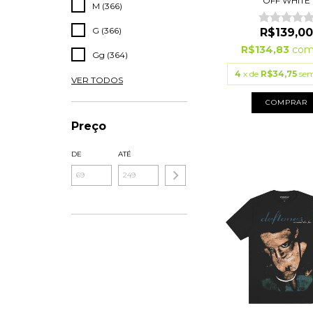
OFF WHITE
M (366)
G (366)
R$139,00
R$134,83
co
Gg (364)
4
x de
R$34,75
sem
VER TODOS
COMPRAR
Preço
DE
ATÉ