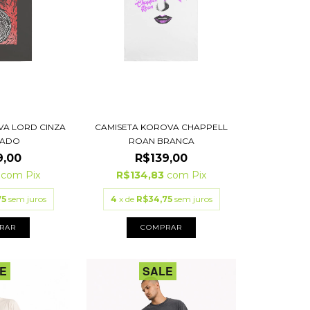
VA LORD CINZA
CAMISETA KOROVA CHAPPELL
NADO
ROAN BRANCA
9,00
R$139,00
3
com
Pix
R$134,83
com
Pix
75
sem juros
4
x de
R$34,75
sem juros
RAR
COMPRAR
E
SALE