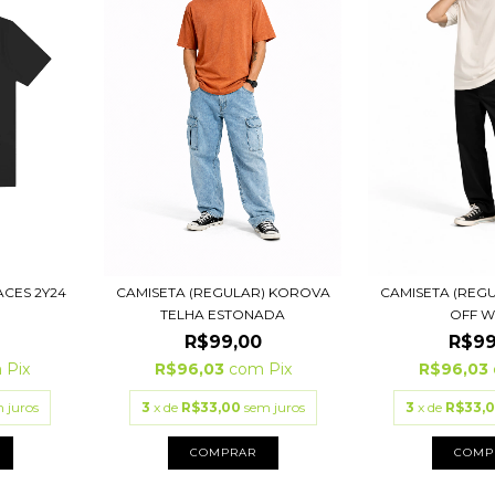
CES 2Y24
CAMISETA (REGULAR) KOROVA
CAMISETA (REG
TELHA ESTONADA
OFF W
R$99,00
R$99
m
Pix
R$96,03
com
Pix
R$96,03
 juros
3
x de
R$33,00
sem juros
3
x de
R$33,
COMPRAR
COMP