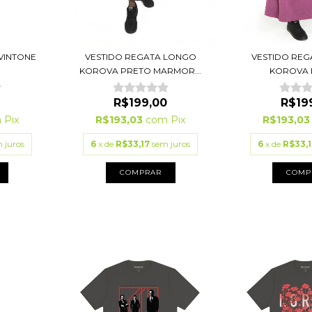
VESTIDO REGATA LONGO
VINTONE
VESTIDO RE
KOROVA PRETO MARMOR...
KOROVA
R$199,00
R$19
R$193,03
com
Pix
m
Pix
R$193,0
6
x de
R$33,17
sem juros
 juros
6
x de
R$33,1
COMPRAR
COMP