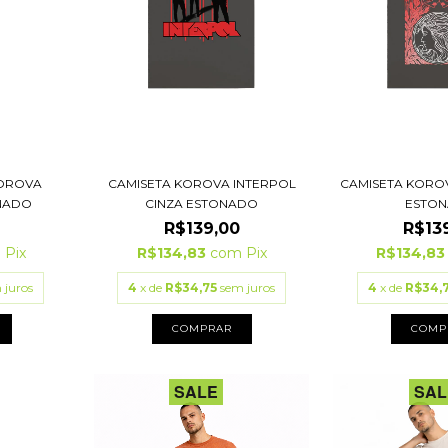
CAMISETA KOROVA INTERPOL
CAMISETA KORO
KOROVA
CINZA ESTONADO
ESTO
NADO
R$139,00
R$13
0
R$134,83
com
Pix
R$134,8
m
Pix
4
x de
R$34,75
sem juros
4
x de
R$34,
 juros
COMPRAR
COMP
SALE
SAL