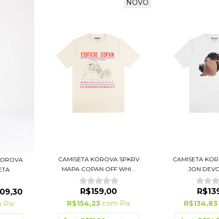
NOVO
CAMISETA KOROVA SPKRV
CAMISETA KO
KOROVA
MAPA COPAN OFF WHI...
JON DEV
ETA
R$159,00
R$13
09,30
R$154,23
com
Pix
R$134,8
m
Pix