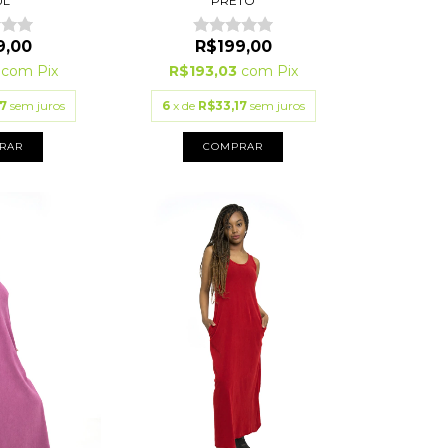
UL
PRETO
9,00
R$199,00
3
com
Pix
R$193,03
com
Pix
7
sem juros
6
x de
R$33,17
sem juros
RAR
COMPRAR