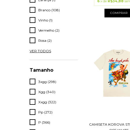
6
x de
R$34,88
sem
Branco (108)
COMPRAR
Vinho (1)
Vermelho (2)
Rosa (2)
VER TODOS
Tamanho
3xgg (298)
Xgg (340)
Xxgg (322)
Pp (272)
P (366)
CAMISETA KOROVA ST