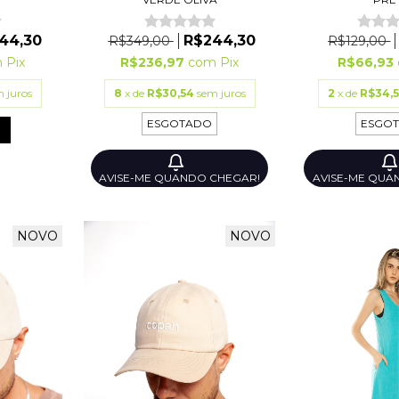
44,30
R$244,30
R$349,00
R$129,00
m
Pix
R$236,97
com
Pix
R$66,93
 juros
8
x de
R$30,54
sem juros
2
x de
R$34,
ESGOTADO
ESGO
AVISE-ME QUANDO CHEGAR!
AVISE-ME QUA
NOVO
NOVO