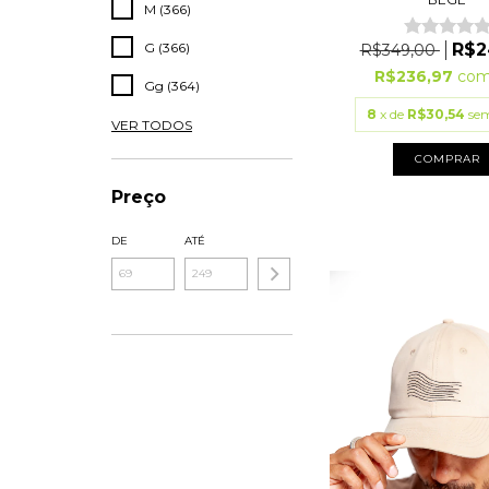
M (366)
G (366)
R$2
R$349,00
R$236,97
co
Gg (364)
8
x de
R$30,54
sem
VER TODOS
COMPRAR
Preço
DE
ATÉ