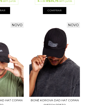
75
sem juros
4
x de
R$34,75
sem juros
RAR
COMPRAR
NOVO
NOVO
BONÉ KOROVA DAD HAT COPAN
AD HAT COPAN
SKETCH PRETO
TO