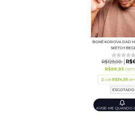
BONÉ KOROVA DAD H
SKETCH BEG
R$6
R$129,00
R$66,93
com
2
x de
R$34,50
sem
ESGOTADO
AVISE-ME QUANDO 