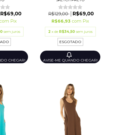
R$69,00
R$69,00
R$129,00
R$66,93
com
Pix
com
Pix
2
x de
R$34,50
sem juros
50
sem juros
ESGOTADO
TADO
AVISE-ME QUANDO CHEGAR!
NDO CHEGAR!