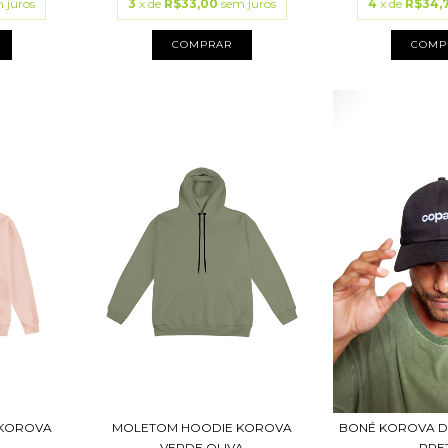
 juros
3
x de
R$33,00
sem juros
4
x de
R$34,
COMPRAR
COMP
 KOROVA
MOLETOM HOODIE KOROVA
BONÉ KOROVA D
VERDE OLIVA
PRE