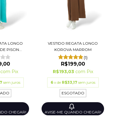
GATA LONGO
VESTIDO REGATA LONGO
E PISCIN...
KOROVA MARROM
(1)
9,00
R$199,00
3
com
Pix
R$193,03
com
Pix
7
sem juros
6
x de
R$33,17
sem juros
TADO
ESGOTADO
NDO CHEGAR!
AVISE-ME QUANDO CHEGAR!