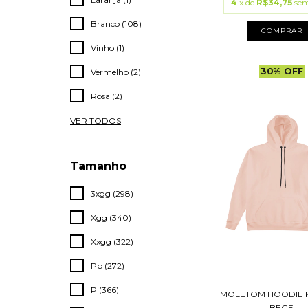
4
x de
R$34,75
sem
Branco (108)
COMPRAR
Vinho (1)
30
%
OFF
Vermelho (2)
Rosa (2)
VER TODOS
Tamanho
3xgg (298)
Xgg (340)
Xxgg (322)
Pp (272)
P (366)
MOLETOM HOODIE
BEGE