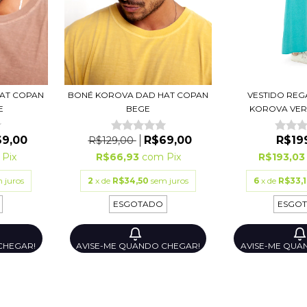
VESTIDO RE
BONÉ KOROVA DAD HAT COPAN
AT COPAN
KOROVA VERD
BEGE
E
R$19
R$69,00
9,00
R$129,00
R$193,0
R$66,93
com
Pix
Pix
6
x de
R$33,1
2
x de
R$34,50
sem juros
 juros
ESGO
ESGOTADO
AVISE-ME QUA
AVISE-ME QUANDO CHEGAR!
CHEGAR!