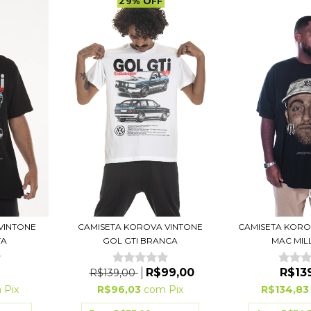
29
%
OFF
VINTONE
CAMISETA KOROVA VINTONE
CAMISETA KORO
TA
GOL GTI BRANCA
MAC MILLE
R$99,00
R$13
R$139,00
m
Pix
R$96,03
com
Pix
R$134,8