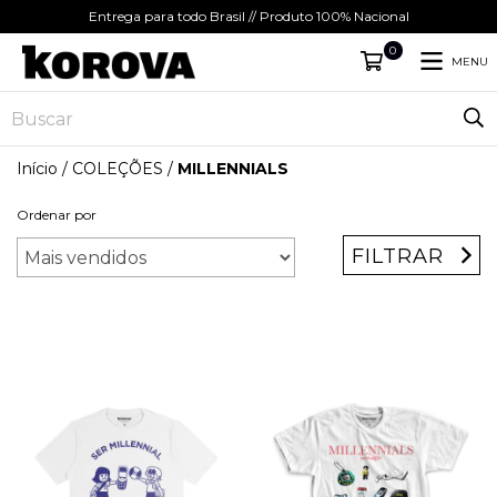
Entrega para todo Brasil // Produto 100% Nacional
0
MENU
Início
/
COLEÇÕES
/
MILLENNIALS
Ordenar por
FILTRAR