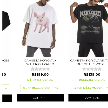
FACES
CAMISETA KOROVA X
CAMISETA KOROVA VINT
L...
WALERIO ARAUJO
OUT OF THIS WORL...
,30
R$199,00
R$139,00
R$193,03
com
Pix
R$134,83
com
Pix
ix
6
x de
R$33,17
sem juros
4
x de
R$34,75
sem jur
juros
COMPRAR
COMPRAR