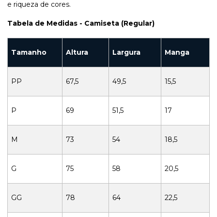
e riqueza de cores.
Tabela de Medidas - Camiseta (Regular)
Tamanho
Altura
Largura
Manga
PP
67,5
49,5
15,5
P
69
51,5
17
M
73
54
18,5
G
75
58
20,5
GG
78
64
22,5