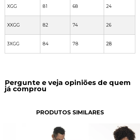
XGG
81
68
24
XXGG
82
74
26
3XGG
84
78
28
Pergunte e veja opiniões de quem
já comprou
PRODUTOS SIMILARES