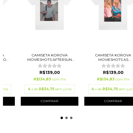
VA
CAMISETA KOROVA
CAMISETA KOROVA
MEO
MOVIESHOTS AFTERSUN
MOVIESHOTS AS
BRAN...
BRANQUELAS...
R$139,00
R$139,00
ix
R$134,83
com
Pix
R$134,83
com
Pix
juros
4
x de
R$34,75
sem juros
4
x de
R$34,75
sem jur
COMPRAR
COMPRAR