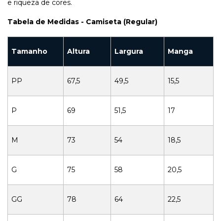
e riqueza de cores.
Tabela de Medidas - Camiseta (Regular)
Tamanho
Altura
Largura
Manga
PP
67,5
49,5
15,5
P
69
51,5
17
M
73
54
18,5
G
75
58
20,5
GG
78
64
22,5