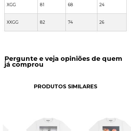
XGG
81
68
24
XXGG
82
74
26
Pergunte e veja opiniões de quem
já comprou
PRODUTOS SIMILARES