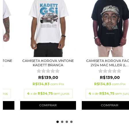
INTONE
CAMISETA KOROVA VINTONE
CAMISETA KOROVA FAC
..
KADETT BRANCA
2Y24 MAC MILLER (L...
R$139,00
R$139,00
ix
R$134,83
com
Pix
R$134,83
com
Pix
juros
4
x de
R$34,75
sem juros
4
x de
R$34,75
sem jur
COMPRAR
COMPRAR