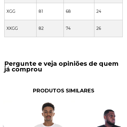
XGG
81
68
24
XXGG
82
74
26
Pergunte e veja opiniões de quem
já comprou
PRODUTOS SIMILARES