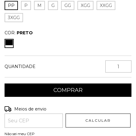
PP
P
M
G
GG
XGG
XXGG
3XGG
COR:
PRETO
QUANTIDADE
Entregas para o CEP:
ALTERAR CEP
Meios de envio
CALCULAR
Não sei meu CEP