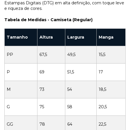
Estampas Digitais (DTG) em alta definição, com toque leve
e riqueza de cores.
Tabela de Medidas - Camiseta (Regular)
Tamanho
Altura
Largura
Manga
PP
67,5
49,5
15,5
P
69
51,5
17
M
73
54
18,5
G
75
58
20,5
GG
78
64
22,5