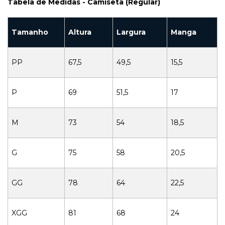
Tabela de Medidas - Camiseta (Regular)
Tamanho
Altura
Largura
Manga
PP
67,5
49,5
15,5
P
69
51,5
17
M
73
54
18,5
G
75
58
20,5
GG
78
64
22,5
XGG
81
68
24