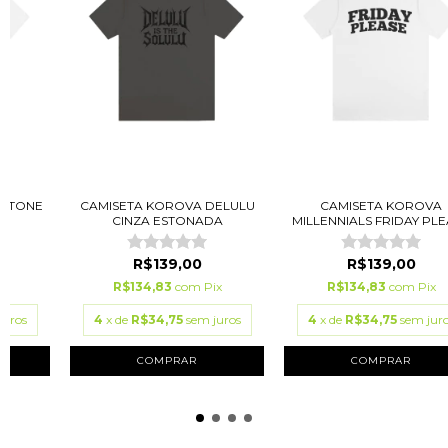
INTONE
CAMISETA KOROVA DELULU
CAMISETA KOROVA
CINZA ESTONADA
MILLENNIALS FRIDAY PLEA
R$139,00
R$139,00
ix
R$134,83
com
Pix
R$134,83
com
Pix
juros
4
x de
R$34,75
sem juros
4
x de
R$34,75
sem jur
COMPRAR
COMPRAR