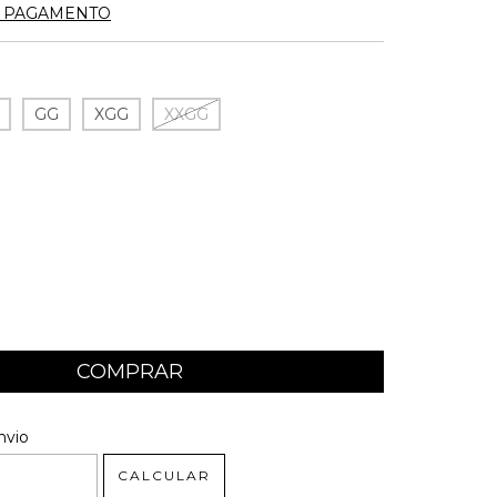
E PAGAMENTO
GG
XGG
XXGG
 CEP:
ALTERAR CEP
nvio
CALCULAR