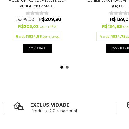
MOLETOM KOROVA FACES 2Y24
CAMISETA KOROVA VIN
KENDRICK LAMAR...
(LF) PRE..
R$209,30
R$139,0
R$299,00
R$203,02
com
Pix
R$134,83
c
6
x de
R$34,88
sem juros
4
x de
R$34,75
s
COMPRAR
COMPRA
EXCLUSIVIDADE
Produto 100% nacional