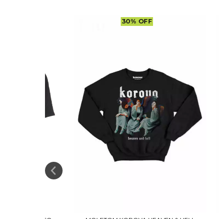
30
%
OFF