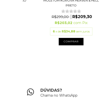
A VINTONE PESO
MOLETOM KOROVA HEAVEN & HELL
 (LF)
PRETO
9,00
R$209,30
R$299,00
3
com
Pix
R$203,02
com
Pix
75
sem juros
6
x de
R$34,88
sem juros
PRAR
COMPRAR
DÚVIDAS?
Chama no WhatsApp