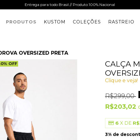
Entrega para todo Brasil // Produto 100% Nacional
PRODUTOS
KUSTOM
COLEÇÕES
RASTREIO
ROVA OVERSIZED PRETA
CALÇA 
30
%
OFF
OVERSIZ
Clique e veja!
R$299,00
R$203,02
6
X DE
R$
3% de descon