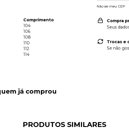
Não sei meu CEP
Comprimento
Compra p
104
Seus dados
106
108
Trocas e 
110
Se não gos
112
114
 quem já comprou
PRODUTOS SIMILARES