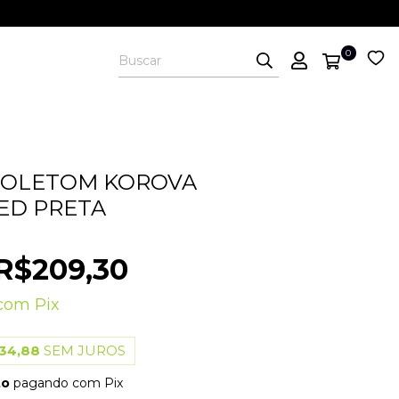
0
MOLETOM KOROVA
ED PRETA
R$209,30
com
Pix
34,88
SEM JUROS
to
pagando com Pix