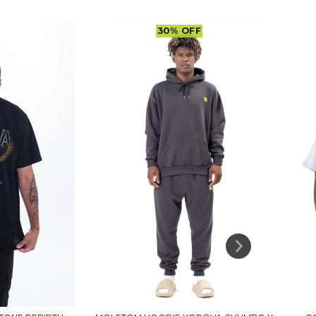
30
%
OFF