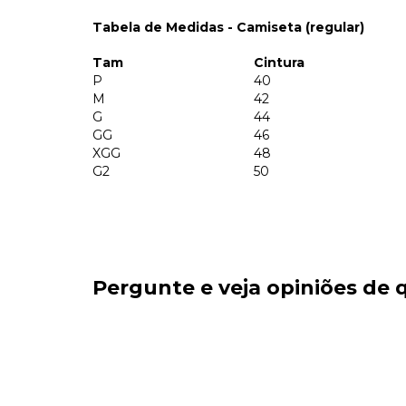
Tabela de Medidas - Camiseta (regular)
Tam
Cintura
P
40
M
42
G
44
GG
46
XGG
48
G2
50
Pergunte e veja opiniões de