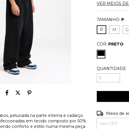
VER MEIOS D
TAMANHO:
P
P
M
G
COR:
PRETO
QUANTIDADE
Entregas para o
Meios de e
os, peluciada na parte interna e cadarço
confeccionadas em tecido composto por 50%
zendo conforto e estilo numa mesma peça.