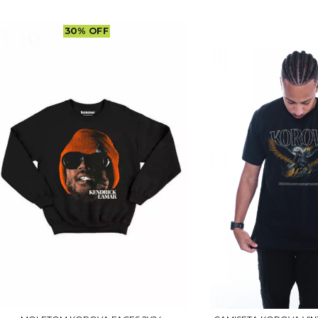
30
%
OFF