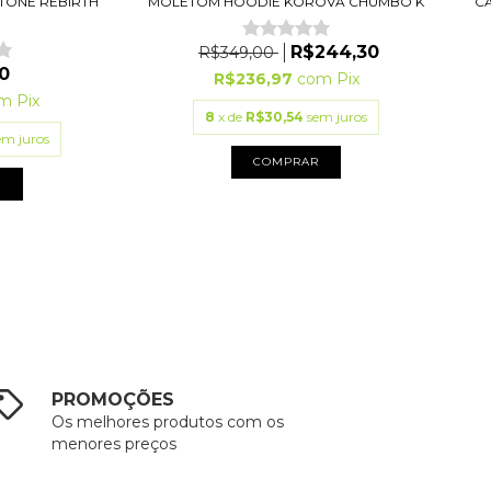
TONE REBIRTH
MOLETOM HOODIE KOROVA CHUMBO K
CA
.
R$244,30
R$349,00
0
R$236,97
com
Pix
om
Pix
8
x de
R$30,54
sem juros
em juros
COMPRAR
R
PROMOÇÕES
Os melhores produtos com os
menores preços