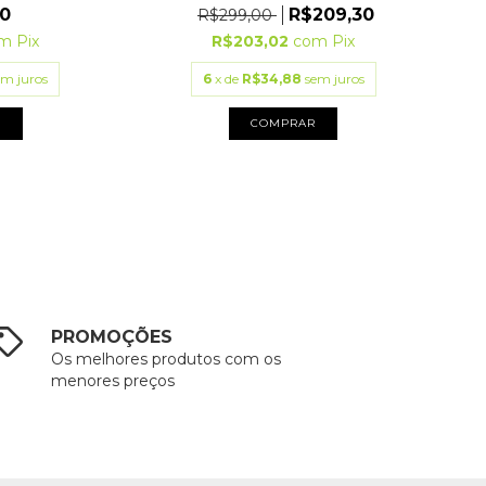
0
R$209,30
R$299,00
m
Pix
R$203,02
com
Pix
em juros
6
x de
R$34,88
sem juros
R
COMPRAR
PROMOÇÕES
Os melhores produtos com os
menores preços