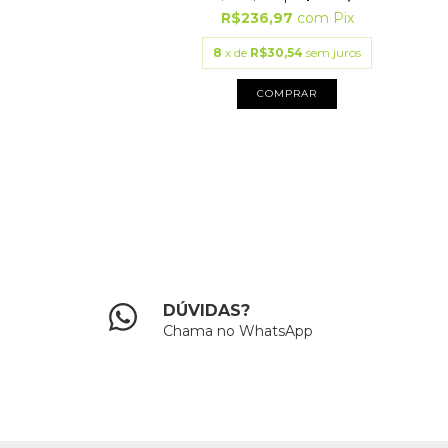
9,00
R$236,97
com
Pix
3
com
Pix
8
x de
R$30,54
sem juros
80
sem juros
COMPRAR
PRAR
DÚVIDAS?
Chama no WhatsApp