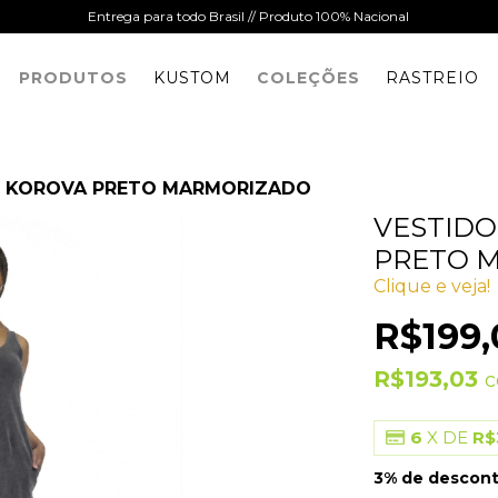
Entrega para todo Brasil // Produto 100% Nacional
PRODUTOS
KUSTOM
COLEÇÕES
RASTREIO
O KOROVA PRETO MARMORIZADO
VESTIDO
PRETO 
Clique e veja!
R$199,
R$193,03
6
X DE
R$
3% de descon