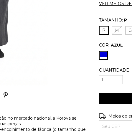
VER MEIOS D
TAMANHO:
P
P
M
G
COR:
AZUL
QUANTIDADE
Entregas para o
Meios de e
ão no mercado nacional, a Korova se
suas peças.
é-encolhimento de fábrica (o tamanho que