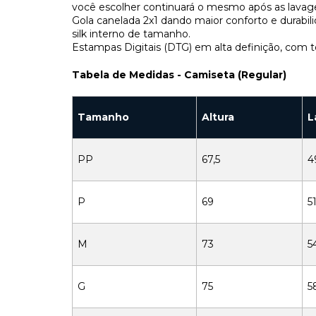
você escolher continuará o mesmo após as lavag
Gola canelada 2x1 dando maior conforto e durab
silk interno de tamanho.
Estampas Digitais (DTG) em alta definição, com t
Tabela de Medidas - Camiseta (Regular)
Tamanho
Altura
L
PP
67,5
4
P
69
51
M
73
5
G
75
5