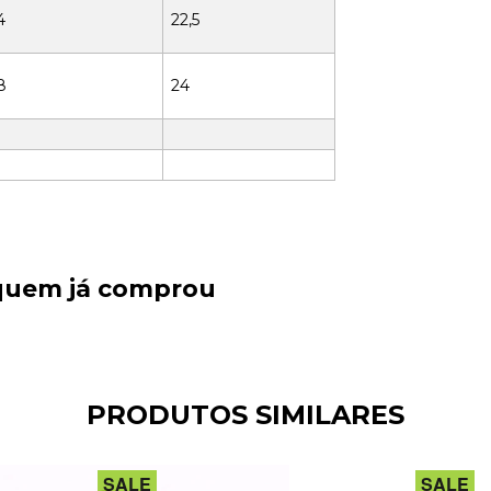
4
22,5
8
24
 quem já comprou
PRODUTOS SIMILARES
SALE
SALE