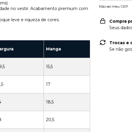
ens)
Não sei meu CEP
ilidade no vestir. Acabamento premium com
oque leve e riqueza de cores.
Compra p
Seus dados
Trocas e 
argura
Manga
Se não gos
9,5
15,5
,5
17
4
18,5
8
20,5