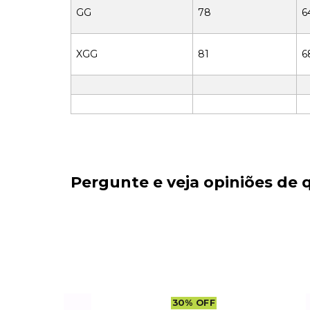
GG
78
6
XGG
81
6
Pergunte e veja opiniões de
E
30
%
OFF