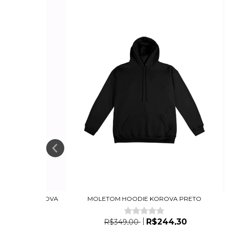
VERSIZED KOROVA
MOLETOM HOODIE KOROVA PRETO
PET...
R$244,30
R$349,00