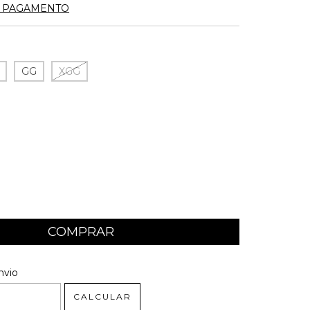
E PAGAMENTO
GG
XGG
 CEP:
ALTERAR CEP
nvio
CALCULAR