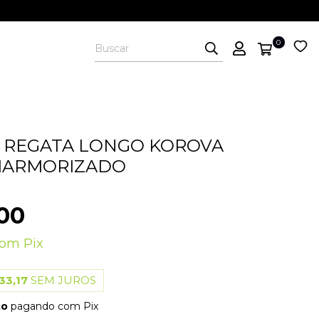
0
 REGATA LONGO KOROVA
MARMORIZADO
00
com
Pix
33,17
SEM JUROS
to
pagando com Pix