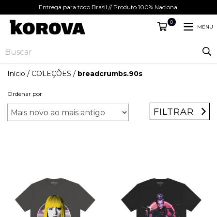
Entrega para todo Brasil // Produto 100% Nacional
0
MENU
Início
/
COLEÇÕES
/
breadcrumbs.90s
Ordenar por
FILTRAR