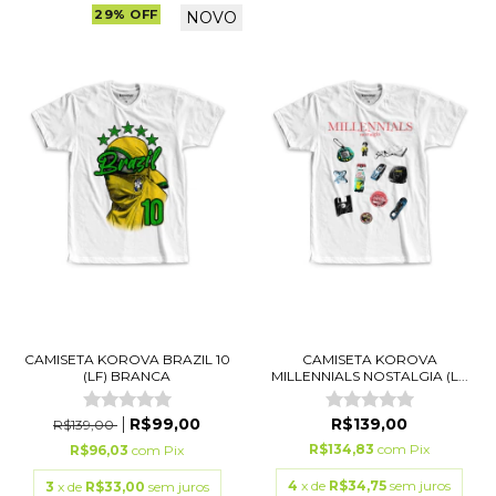
29
%
OFF
NOVO
CAMISETA KOROVA BRAZIL 10
CAMISETA KOROVA
(LF) BRANCA
MILLENNIALS NOSTALGIA (L...
R$99,00
R$139,00
R$139,00
R$134,83
com
Pix
R$96,03
com
Pix
4
x de
R$34,75
sem juros
3
x de
R$33,00
sem juros