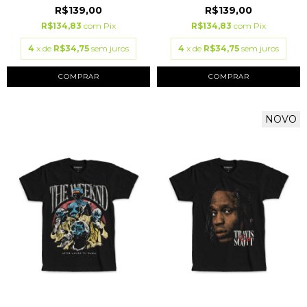
R$139,00
R$139,00
R$134,83
com
Pix
R$134,83
com
Pix
4
x de
R$34,75
sem juros
4
x de
R$34,75
sem juros
COMPRAR
COMPRAR
NOVO