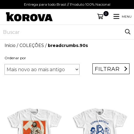
Entrega para todo Brasil // Produto 100% Nacional
0
MENU
Início
/
COLEÇÕES
/
breadcrumbs.90s
Ordenar por
FILTRAR