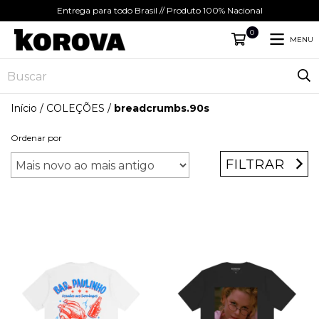
Entrega para todo Brasil // Produto 100% Nacional
0
MENU
Início
/
COLEÇÕES
/
breadcrumbs.90s
Ordenar por
FILTRAR