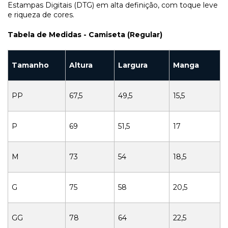
Estampas Digitais (DTG) em alta definição, com toque leve
e riqueza de cores.
Tabela de Medidas - Camiseta (Regular)
Tamanho
Altura
Largura
Manga
PP
67,5
49,5
15,5
P
69
51,5
17
M
73
54
18,5
G
75
58
20,5
GG
78
64
22,5