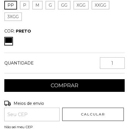
PP
P
M
G
GG
XGG
XXGG
3XGG
COR:
PRETO
QUANTIDADE
Entregas para o CEP:
ALTERAR CEP
Meios de envio
CALCULAR
Não sei meu CEP