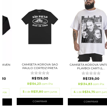
CAMISETA KOROVA SAO
EAVEN
CAMISETA KOROVA VINT
PAULO CORTEIZ PRETA
PLAYBOI CARTI (L...
R$159,00
,30
R$139,00
R$154,23
com
Pix
R$134,83
com
Pix
ix
5
x de
R$31,80
sem juros
4
x de
R$34,75
sem jur
juros
COMPRAR
COMPRAR