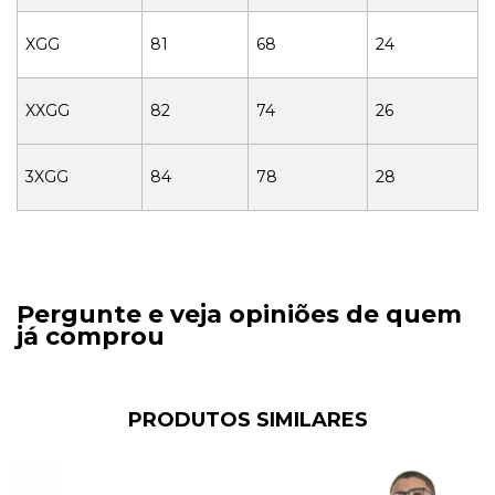
XGG
81
68
24
XXGG
82
74
26
3XGG
84
78
28
Pergunte e veja opiniões de quem
já comprou
PRODUTOS SIMILARES