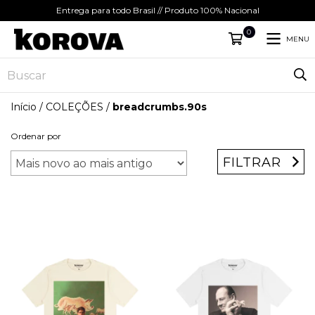
Entrega para todo Brasil // Produto 100% Nacional
0
MENU
Início
/
COLEÇÕES
/
breadcrumbs.90s
Ordenar por
FILTRAR