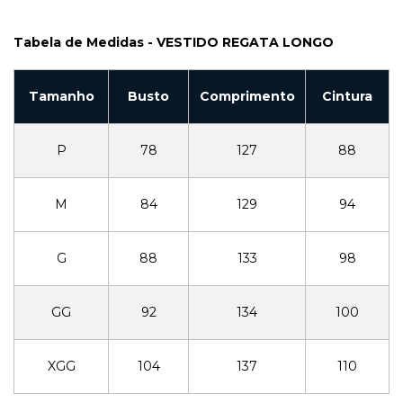
Tabela de Medidas - VESTIDO REGATA LONGO
Tamanho
Busto
Comprimento
Cintura
P
78
127
88
M
84
129
94
G
88
133
98
GG
92
134
100
XGG
104
137
110