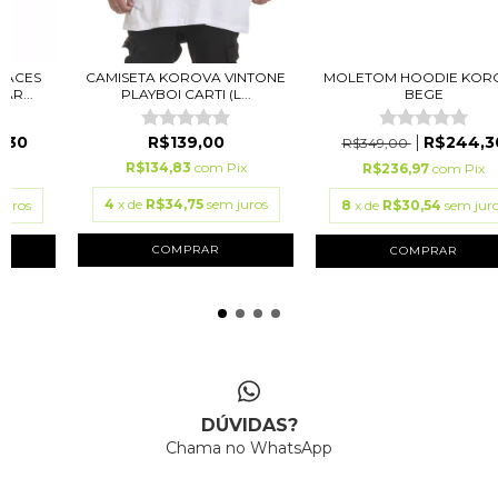
FACES
CAMISETA KOROVA VINTONE
MOLETOM HOODIE KOR
AR...
PLAYBOI CARTI (L...
BEGE
,30
R$139,00
R$244,3
R$349,00
R$134,83
com
Pix
ix
R$236,97
com
Pix
4
x de
R$34,75
sem juros
juros
8
x de
R$30,54
sem jur
COMPRAR
COMPRAR
DÚVIDAS?
Chama no WhatsApp