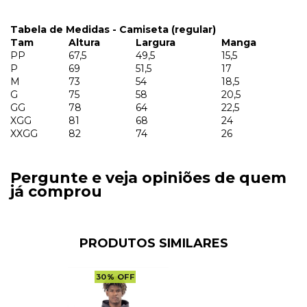
Tabela de Medidas - Camiseta (regular)
Tam
Altura
Largura
Manga
PP
67,5
49,5
15,5
P
69
51,5
17
M
73
54
18,5
G
75
58
20,5
GG
78
64
22,5
XGG
81
68
24
XXGG
82
74
26
Pergunte e veja opiniões de quem
já comprou
PRODUTOS SIMILARES
30
%
OFF