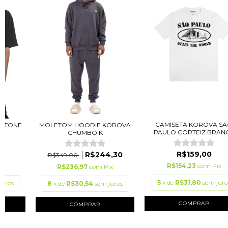
CAMISETA KOROVA S
INTONE
MOLETOM HOODIE KOROVA
PAULO CORTEIZ BRAN
)
CHUMBO K
R$159,00
R$244,30
R$349,00
R$154,23
com
Pix
ix
R$236,97
com
Pix
5
x de
R$31,80
sem juro
juros
8
x de
R$30,54
sem juros
COMPRAR
COMPRAR