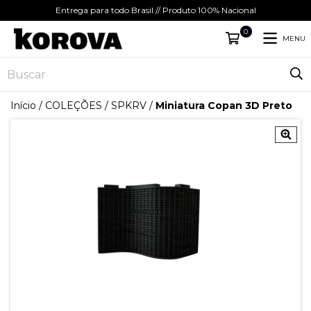
Entrega para todo Brasil // Produto 100% Nacional
0
MENU
Início
/
COLEÇÕES
/
SPKRV
/
Miniatura Copan 3D Preto