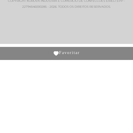
COPYRIGHT KOROVA INDUSTRIA E COMERCIO DE CONFECCOES EIRELI EPP -
22794546000285 - 2026. TODOS OS DIREITOS RESERVADOS.