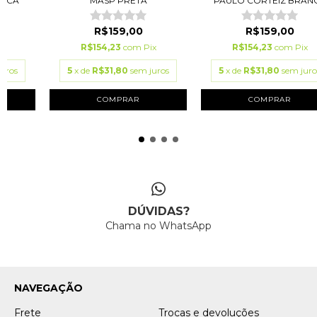
ANCA
MASP PRETA
PAULO CORTEIZ BRAN
R$159,00
R$159,00
ix
R$154,23
com
Pix
R$154,23
com
Pix
juros
5
x de
R$31,80
sem juros
5
x de
R$31,80
sem juro
COMPRAR
COMPRAR
DÚVIDAS?
Chama no WhatsApp
NAVEGAÇÃO
Frete
Trocas e devoluções