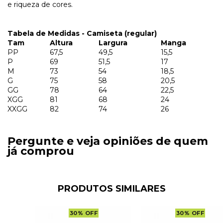
e riqueza de cores.
Tabela de Medidas - Camiseta (regular)
Tam
Altura
Largura
Manga
PP
67,5
49,5
15,5
P
69
51,5
17
M
73
54
18,5
G
75
58
20,5
GG
78
64
22,5
XGG
81
68
24
XXGG
82
74
26
Pergunte e veja opiniões de quem
já comprou
PRODUTOS SIMILARES
30
%
OFF
30
%
OFF