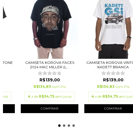
INTONE
CAMISETA KOROVA FACES
CAMISETA KOROVA VINT
2Y24 MAC MILLER (L...
KADETT BRANCA
R$139,00
R$139,00
ix
R$134,83
com
Pix
R$134,83
com
Pix
juros
4
x de
R$34,75
sem juros
4
x de
R$34,75
sem jur
COMPRAR
COMPRAR