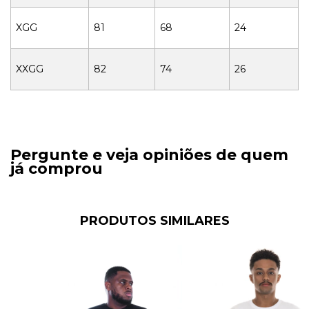
XGG
81
68
24
XXGG
82
74
26
Pergunte e veja opiniões de quem
já comprou
PRODUTOS SIMILARES