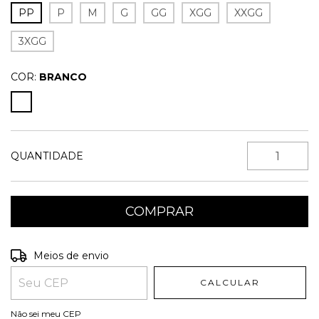
PP
P
M
G
GG
XGG
XXGG
3XGG
COR:
BRANCO
QUANTIDADE
Entregas para o CEP:
ALTERAR CEP
Meios de envio
CALCULAR
Não sei meu CEP