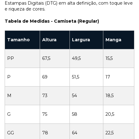
Estampas Digitais (DTG) em alta definição, com toque leve
e riqueza de cores.
Tabela de Medidas - Camiseta (Regular)
Tamanho
Altura
Largura
Manga
PP
67,5
49,5
15,5
P
69
51,5
17
M
73
54
18,5
G
75
58
20,5
GG
78
64
22,5