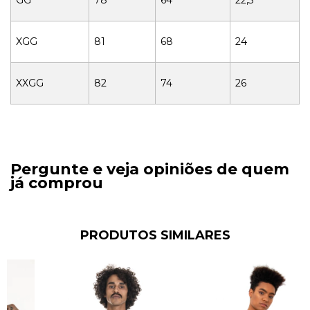
XGG
81
68
24
XXGG
82
74
26
Pergunte e veja opiniões de quem
já comprou
PRODUTOS SIMILARES