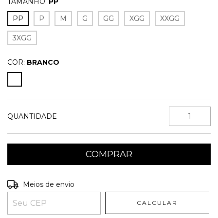
TAMANHO:
PP
PP
P
M
G
GG
XGG
XXGG
3XGG
COR:
BRANCO
QUANTIDADE
Entregas para o CEP:
ALTERAR CEP
Meios de envio
CALCULAR