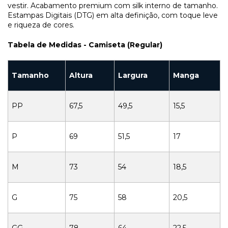
vestir. Acabamento premium com silk interno de tamanho.
Estampas Digitais (DTG) em alta definição, com toque leve
e riqueza de cores.
Tabela de Medidas - Camiseta (Regular)
Tamanho
Altura
Largura
Manga
PP
67,5
49,5
15,5
P
69
51,5
17
M
73
54
18,5
G
75
58
20,5
GG
78
64
22,5