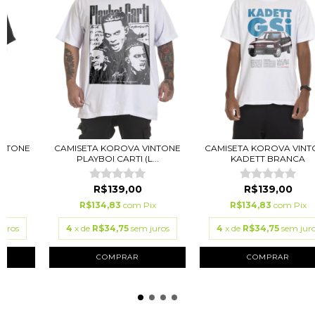
INTONE
CAMISETA KOROVA VINTONE
CAMISETA KOROVA VINT
PLAYBOI CARTI (L...
KADETT BRANCA
R$139,00
R$139,00
ix
R$134,83
com
Pix
R$134,83
com
Pix
juros
4
x de
R$34,75
sem juros
4
x de
R$34,75
sem jur
COMPRAR
COMPRAR