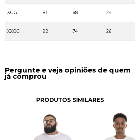
XGG
81
68
24
XXGG
82
74
26
Pergunte e veja opiniões de quem
já comprou
PRODUTOS SIMILARES