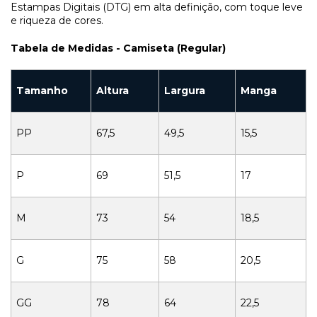
Estampas Digitais (DTG) em alta definição, com toque leve
e riqueza de cores.
Tabela de Medidas - Camiseta (Regular)
Tamanho
Altura
Largura
Manga
PP
67,5
49,5
15,5
P
69
51,5
17
M
73
54
18,5
G
75
58
20,5
GG
78
64
22,5