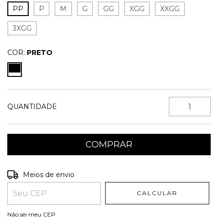
PP
P
M
G
GG
XGG
XXGG
3XGG
COR:
PRETO
QUANTIDADE
Entregas para o CEP:
ALTERAR CEP
Meios de envio
CALCULAR
Não sei meu CEP