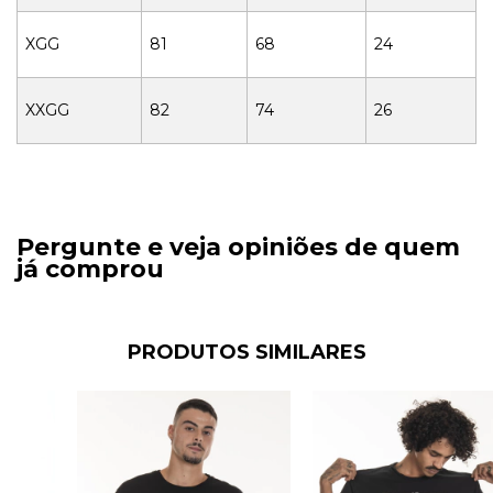
XGG
81
68
24
XXGG
82
74
26
Pergunte e veja opiniões de quem
já comprou
PRODUTOS SIMILARES