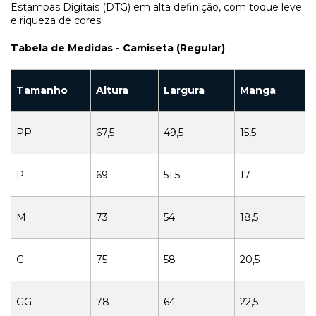
Estampas Digitais (DTG) em alta definição, com toque leve
e riqueza de cores.
Tabela de Medidas - Camiseta (Regular)
Tamanho
Altura
Largura
Manga
PP
67,5
49,5
15,5
P
69
51,5
17
M
73
54
18,5
G
75
58
20,5
GG
78
64
22,5