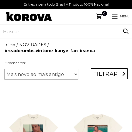
Entrega para todo Brasil // Produto 100% Nacional
0
MENU
Início
/
NOVIDADES
/
breadcrumbs.vintone-kanye-fan-branca
Ordenar por
FILTRAR