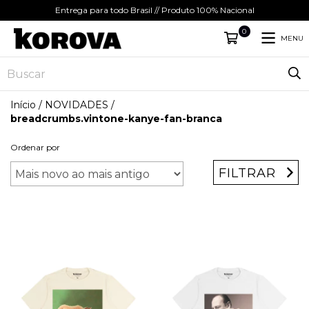
Entrega para todo Brasil // Produto 100% Nacional
0
MENU
Início
/
NOVIDADES
/
breadcrumbs.vintone-kanye-fan-branca
Ordenar por
FILTRAR