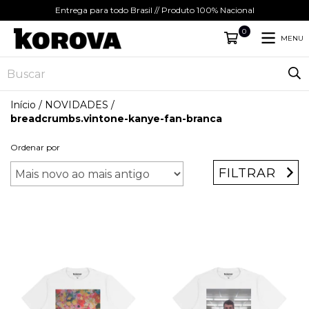
Entrega para todo Brasil // Produto 100% Nacional
0
MENU
Início
/
NOVIDADES
/
breadcrumbs.vintone-kanye-fan-branca
Ordenar por
FILTRAR