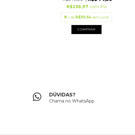
R$209,30
R$236,97
com
Pix
2
com
Pix
8
x de
R$30,54
sem juros
88
sem juros
COMPRAR
PRAR
DÚVIDAS?
Chama no WhatsApp