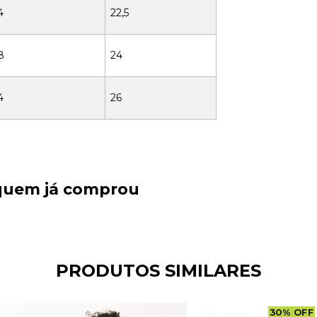
4
22,5
8
24
4
26
 quem já comprou
PRODUTOS SIMILARES
30
%
OFF