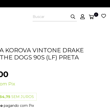
0
A KOROVA VINTONE DRAKE
THE DOGS 90S (LF) PRETA
00
com
Pix
34,75
SEM JUROS
to
pagando com Pix