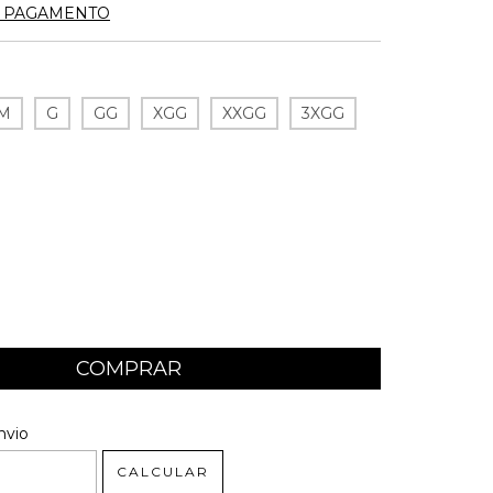
E PAGAMENTO
M
G
GG
XGG
XXGG
3XGG
 CEP:
ALTERAR CEP
nvio
CALCULAR