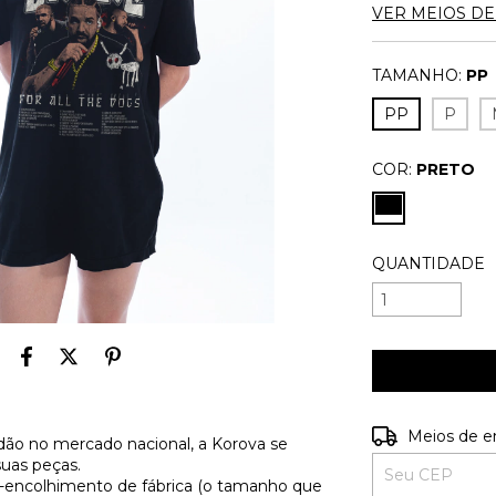
VER MEIOS D
TAMANHO:
PP
PP
P
COR:
PRETO
QUANTIDADE
Entregas para o
Meios de e
ão no mercado nacional, a Korova se
suas peças.
é-encolhimento de fábrica (o tamanho que