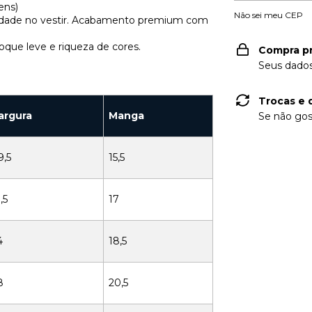
ens)
Não sei meu CEP
ilidade no vestir. Acabamento premium com
oque leve e riqueza de cores.
Compra p
Seus dados
Trocas e 
argura
Manga
Se não gos
9,5
15,5
,5
17
4
18,5
8
20,5