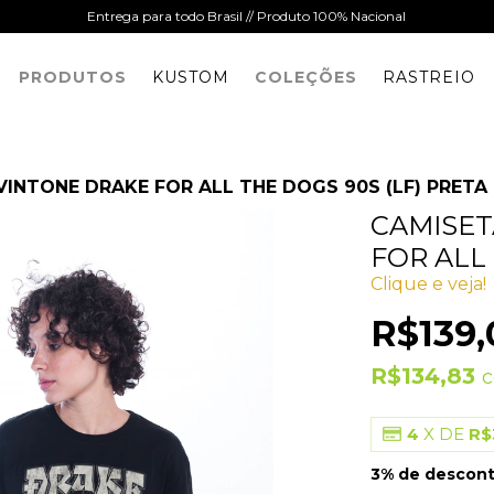
Entrega para todo Brasil // Produto 100% Nacional
PRODUTOS
KUSTOM
COLEÇÕES
RASTREIO
INTONE DRAKE FOR ALL THE DOGS 90S (LF) PRETA
CAMISET
FOR ALL 
Clique e veja!
R$139,
R$134,83
4
X DE
R$
3% de descon