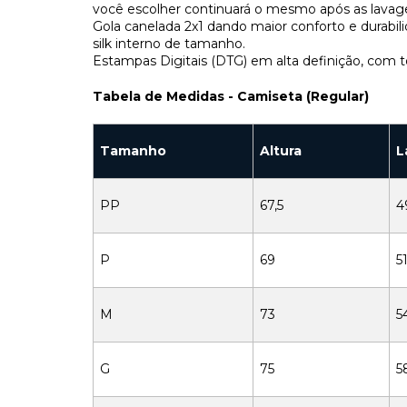
você escolher continuará o mesmo após as lavag
Gola canelada 2x1 dando maior conforto e durab
silk interno de tamanho.
Estampas Digitais (DTG) em alta definição, com t
Tabela de Medidas - Camiseta (Regular)
Tamanho
Altura
L
PP
67,5
4
P
69
51
M
73
5
G
75
5