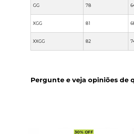
GG
78
6
XGG
81
6
XXGG
82
7
Pergunte e veja opiniões de
OFF
30
%
OFF