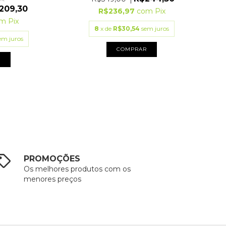
209,30
R$236,97
com
Pix
om
Pix
8
x de
R$30,54
sem juros
em juros
COMPRAR
R
PROMOÇÕES
Os melhores produtos com os
menores preços