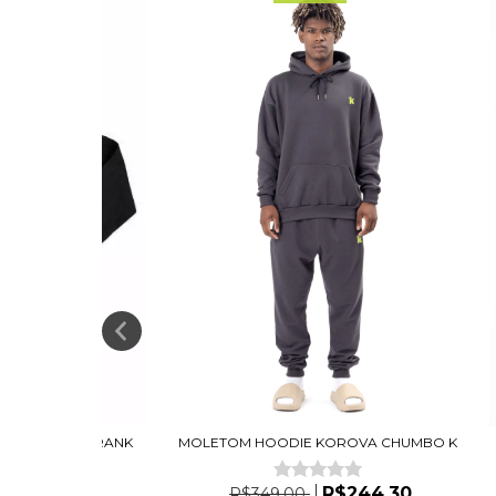
FACES 2Y24 FRANK
MOLETOM HOODIE KOROVA CHUMBO K
 (L...
R$244,30
R$349,00