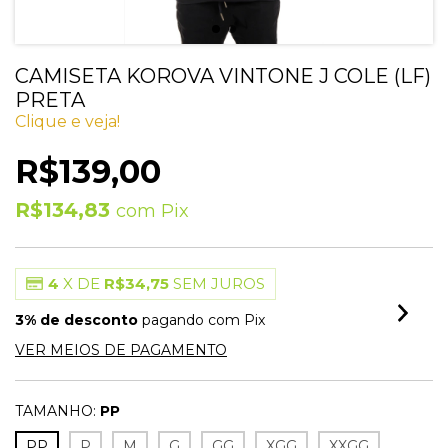
CAMISETA KOROVA VINTONE J COLE (LF)
PRETA
Clique e veja!
R$139,00
R$134,83
com
Pix
4
X DE
R$34,75
SEM JUROS
3% de desconto
pagando com Pix
VER MEIOS DE PAGAMENTO
TAMANHO:
PP
PP
P
M
G
GG
XGG
XXGG