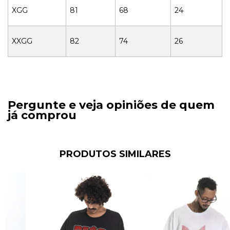
XGG
81
68
24
XXGG
82
74
26
Pergunte e veja opiniões de quem
já comprou
PRODUTOS SIMILARES