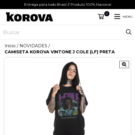
Entrega para todo Brasil // Produto 100% Nacional
0
MENU
Início
/
NOVIDADES
/
CAMISETA KOROVA VINTONE J COLE (LF) PRETA