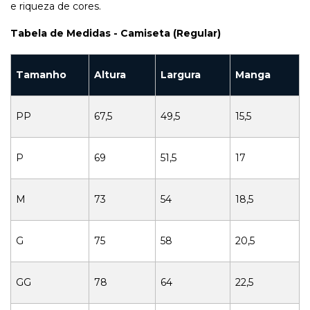
e riqueza de cores.
Tabela de Medidas - Camiseta (Regular)
Tamanho
Altura
Largura
Manga
PP
67,5
49,5
15,5
P
69
51,5
17
M
73
54
18,5
G
75
58
20,5
GG
78
64
22,5