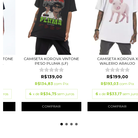
INTONE
CAMISETA KOROVA VINTONE
CAMISETA KOROVA X
..
PESO PLUMA (LF)
WALERIO ARAUJO
R$139,00
R$199,00
ix
R$134,83
com
Pix
R$193,03
com
Pix
juros
4
x de
R$34,75
sem juros
6
x de
R$33,17
sem juro
COMPRAR
COMPRAR