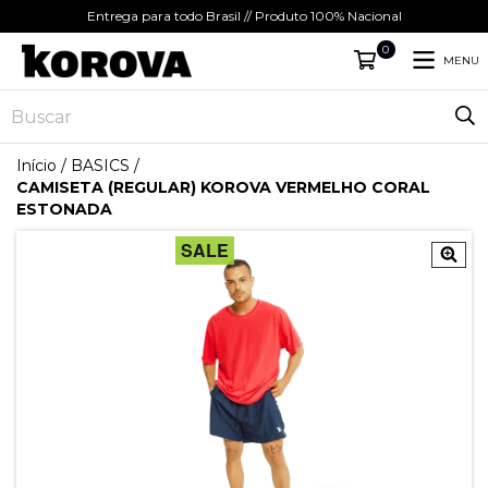
Entrega para todo Brasil // Produto 100% Nacional
0
MENU
Início
/
BASICS
/
CAMISETA (REGULAR) KOROVA VERMELHO CORAL
ESTONADA
SALE