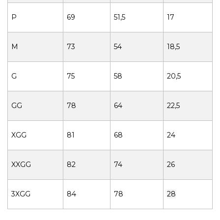
P
69
51,5
17
M
73
54
18,5
G
75
58
20,5
GG
78
64
22,5
XGG
81
68
24
XXGG
82
74
26
3XGG
84
78
28