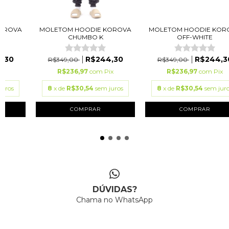
KOROVA
MOLETOM HOODIE KOROVA
MOLETOM HOODIE KOR
É
CHUMBO K
OFF-WHITE
,30
R$244,30
R$244,3
R$349,00
R$349,00
ix
R$236,97
com
Pix
R$236,97
com
Pix
juros
8
x de
R$30,54
sem juros
8
x de
R$30,54
sem jur
COMPRAR
COMPRAR
DÚVIDAS?
Chama no WhatsApp