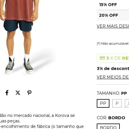
15% OFF
20% OFF
VER MAIS DE
(*) Não acumuláve
3
X DE
R$
3% de descon
VER MEIOS D
TAMANHO:
PP
PP
P
ão no mercado nacional, a Korova se
COR:
BORDO
uas peças.
é-encolhimento de fábrica (o tamanho que
BORDO