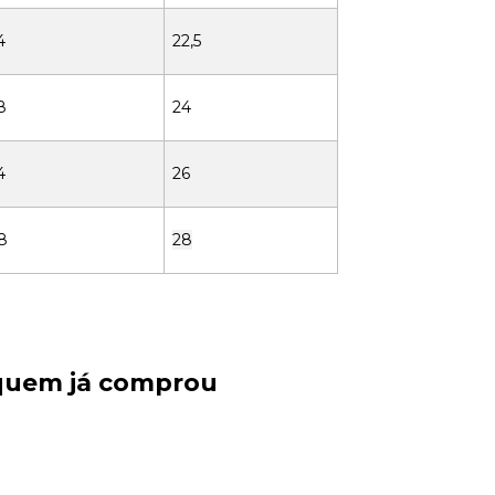
4
22,5
8
24
4
26
8
28
 quem já comprou