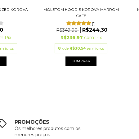
SIZED KOROVA
MOLETOM HOODIE KOROVA MARROM
CAFÉ
(1)
0
R$244,30
R$349,00
m
Pix
R$236,97
com
Pix
em juros
8
x de
R$30,54
sem juros
R
COMPRAR
PROMOÇÕES
Os melhores produtos com os
menores preços