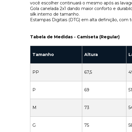
você escolher continuará o mesmo após as lavag
Gola canelada 2x1 dando maior conforto e durab
silk interno de tamanho.
Estampas Digitais (DTG) em alta definição, com t
Tabela de Medidas - Camiseta (Regular)
Tamanho
Altura
L
PP
67,5
4
P
69
51
M
73
5
G
75
5