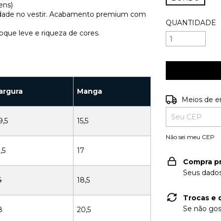
ens)
ildade no vestir. Acabamento premium com
QUANTIDADE
oque leve e riqueza de cores.
argura
Manga
Entregas para o
Meios de e
9,5
15,5
Não sei meu CEP
,5
17
Compra p
Seus dados
4
18,5
Trocas e 
Se não gos
8
20,5