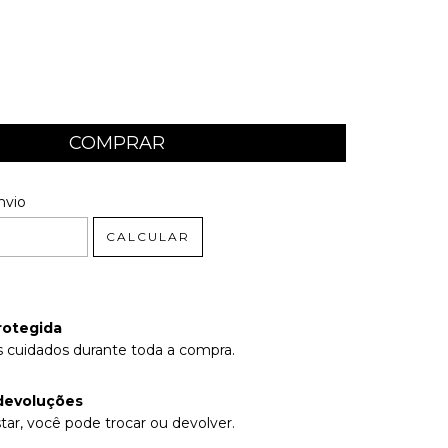
 CEP:
ALTERAR CEP
nvio
CALCULAR
rotegida
 cuidados durante toda a compra.
devoluções
tar, você pode trocar ou devolver.