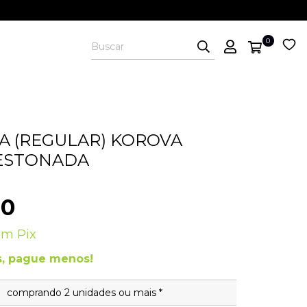
0
A (REGULAR) KOROVA
ESTONADA
00
om
Pix
, pague menos!
comprando 2 unidades ou mais *