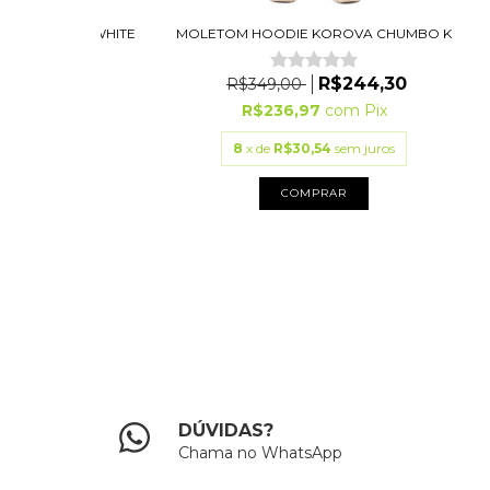
KOROVA OFF-WHITE
MOLETOM HOODIE KOROVA CHUMBO K
R$244,30
R$244,30
R$349,00
7
com
Pix
R$236,97
com
Pix
54
sem juros
8
x de
R$30,54
sem juros
PRAR
COMPRAR
DÚVIDAS?
Chama no WhatsApp