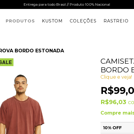
Entrega para todo Brasil // Produto 100% Nacional
PRODUTOS
KUSTOM
COLEÇÕES
RASTREIO
OROVA BORDO ESTONADA
CAMISET
SALE
BORDO 
Clique e veja!
R$99,
R$96,03
c
Compre mais
10% OFF