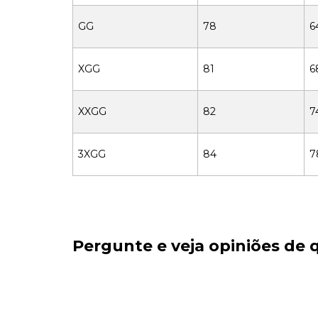
GG
78
6
XGG
81
6
XXGG
82
7
3XGG
84
7
Pergunte e veja opiniões de