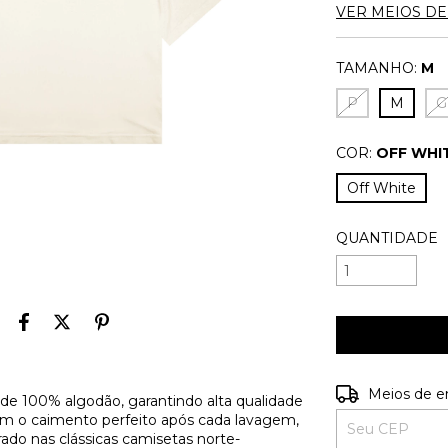
VER MEIOS D
TAMANHO:
M
P
M
G
COR:
OFF WHI
Off White
QUANTIDADE
Entregas para o
Meios de e
de 100% algodão, garantindo alta qualidade
ém o caimento perfeito após cada lavagem,
ado nas clássicas camisetas norte-