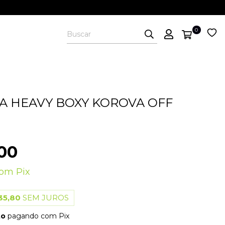
0
A HEAVY BOXY KOROVA OFF
00
com
Pix
35,80
SEM JUROS
to
pagando com Pix