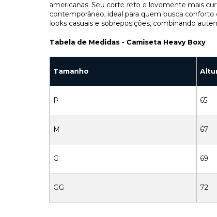
americanas. Seu corte reto e levemente mais cur
contemporâneo, ideal para quem busca conforto e e
looks casuais e sobreposições, combinando auten
Tabela de Medidas - Camiseta Heavy Boxy
Tamanho
Altu
P
65
M
67
G
69
GG
72