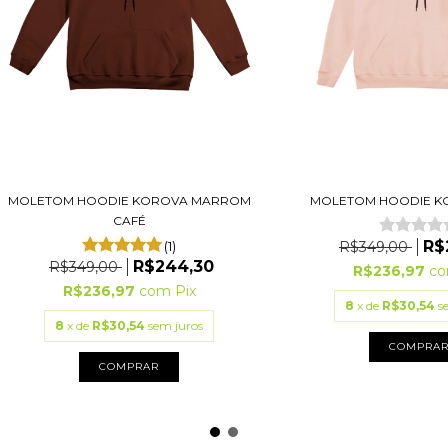
MOLETOM HOODIE KOROVA MARROM
MOLETOM HOODIE K
CAFÉ
R$
(1)
R$349,00
R$244,30
R$349,00
R$236,97
c
R$236,97
com
Pix
8
x de
R$30,54
s
8
x de
R$30,54
sem juros
COMPRA
COMPRAR