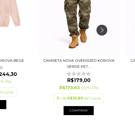
OROVA BEGE
CAMISETA NOVA OVERSIZED KOROVA
C
VERDE PET...
244,30
R$179,00
om
Pix
R$173,63
com
Pix
em juros
5
x de
R$35,80
sem juros
R
COMPRAR