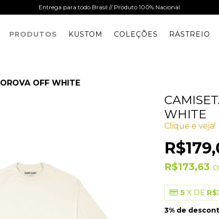
Entrega para todo Brasil // Produto 100% Nacional
PRODUTOS
KUSTOM
COLEÇÕES
RASTREIO
KOROVA OFF WHITE
CAMISET
WHITE
Clique e veja!
R$179,
R$173,63
5
X DE
R$
3% de descon