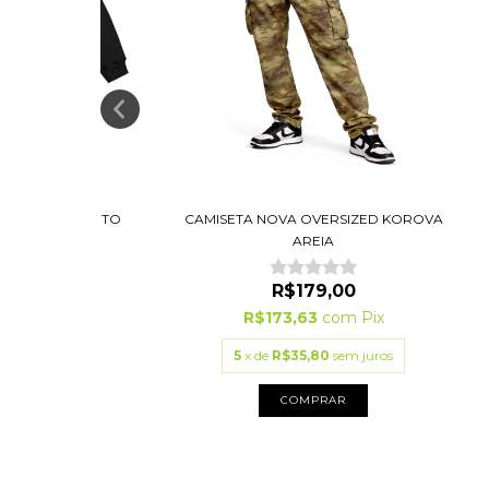
E KOROVA PRETO
CAMISETA NOVA OVERSIZED KOROVA
AREIA
R$244,30
R$179,00
7
com
Pix
R$173,63
com
Pix
54
sem juros
5
x de
R$35,80
sem juros
PRAR
COMPRAR