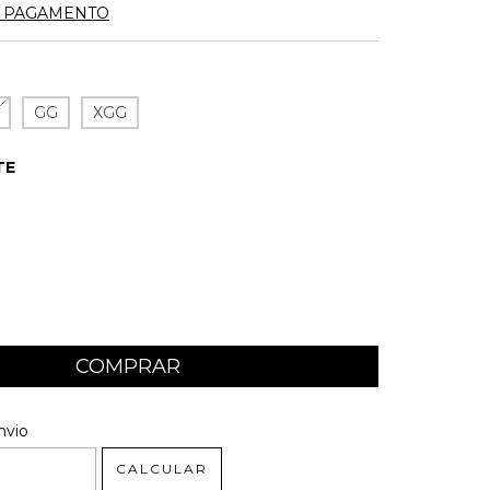
E PAGAMENTO
GG
XGG
TE
 CEP:
ALTERAR CEP
nvio
CALCULAR