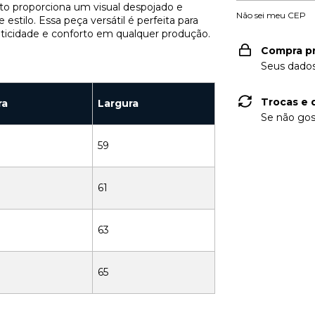
to proporciona um visual despojado e
Não sei meu CEP
stilo. Essa peça versátil é perfeita para
ticidade e conforto em qualquer produção.
Compra p
Seus dados
Trocas e 
ra
Largura
Se não gos
59
61
63
65