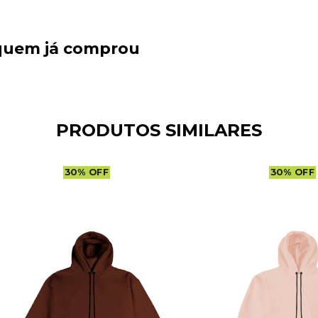
 quem já comprou
PRODUTOS SIMILARES
30
%
OFF
30
%
OFF