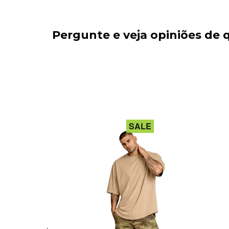
Pergunte e veja opiniões de
OFF
SALE