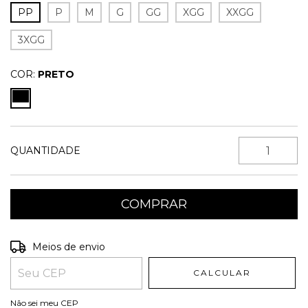
PP
P
M
G
GG
XGG
XXGG
3XGG
COR:
PRETO
QUANTIDADE
Entregas para o CEP:
ALTERAR CEP
Meios de envio
CALCULAR
Não sei meu CEP