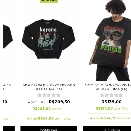
FACES
MOLETOM KOROVA HEAVEN
CAMISETA KOROVA VINT
L...
& HELL PRETO
PESO PLUMA (LF)
,30
R$209,30
R$139,00
R$299,00
R$134,83
com
Pix
ix
R$203,02
com
Pix
4
x de
R$34,75
sem jur
juros
6
x de
R$34,88
sem juros
COMPRAR
COMPRAR