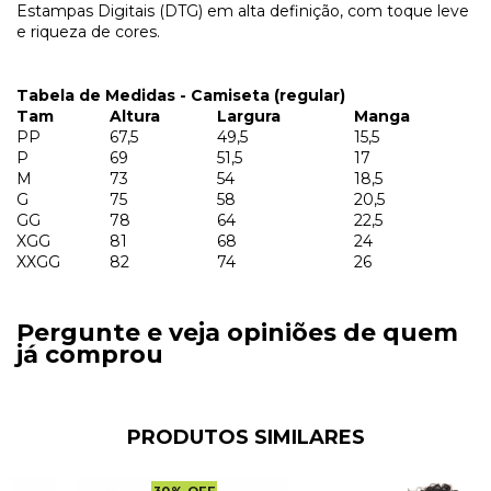
Estampas Digitais (DTG) em alta definição, com toque leve
e riqueza de cores.
Tabela de Medidas - Camiseta (regular)
Tam
Altura
Largura
Manga
PP
67,5
49,5
15,5
P
69
51,5
17
M
73
54
18,5
G
75
58
20,5
GG
78
64
22,5
XGG
81
68
24
XXGG
82
74
26
Pergunte e veja opiniões de quem
já comprou
PRODUTOS SIMILARES
30
%
OFF