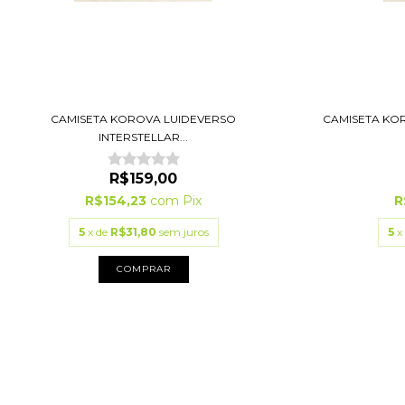
CAMISETA KOROVA LUIDEVERSO
CAMISETA KO
INTERSTELLAR...
R$159,00
R$154,23
com
Pix
R
5
x de
R$31,80
sem juros
5
x
COMPRAR