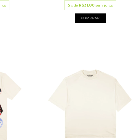
uros
5
x de
R$31,80
sem juros
COMPRAR