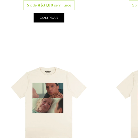
5
x de
R$31,80
sem juros
5
x
COMPRAR