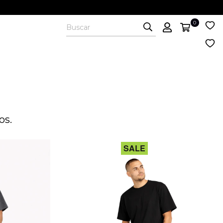
0
os.
SALE