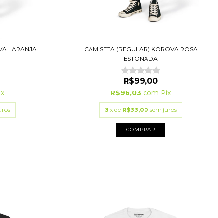
VA LARANJA
CAMISETA (REGULAR) KOROVA ROSA
ESTONADA
R$99,00
ix
R$96,03
com
Pix
uros
3
x de
R$33,00
sem juros
COMPRAR