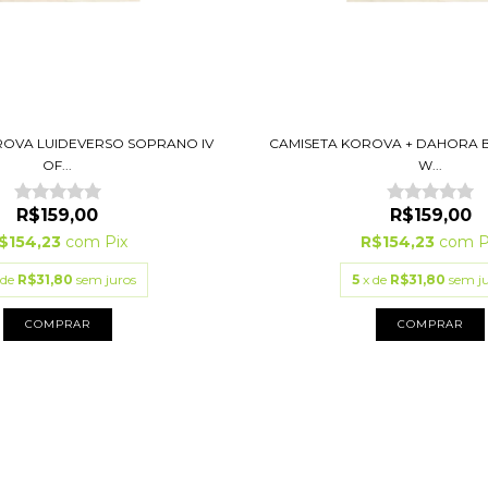
ROVA LUIDEVERSO SOPRANO IV
CAMISETA KOROVA + DAHORA 
OF...
W...
R$159,00
R$159,00
$154,23
com
Pix
R$154,23
com
P
 de
R$31,80
sem juros
5
x de
R$31,80
sem j
COMPRAR
COMPRAR