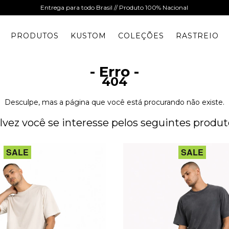
Entrega para todo Brasil // Produto 100% Nacional
PRODUTOS
KUSTOM
COLEÇÕES
RASTREIO
- Erro -
404
Desculpe, mas a página que você está procurando não existe.
lvez você se interesse pelos seguintes produt
SALE
SALE