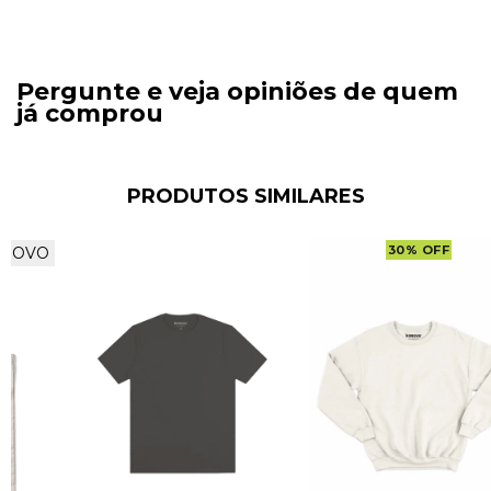
Pergunte e veja opiniões de quem
já comprou
PRODUTOS SIMILARES
30
%
OFF
NOVO