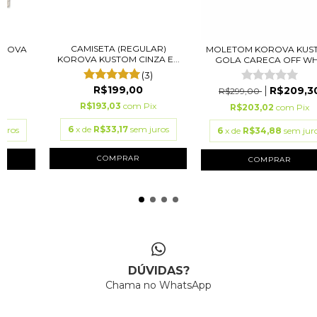
CAMISETA (REGULAR)
OROVA
MOLETOM KOROVA KUS
KOROVA KUSTOM CINZA E...
GOLA CARECA OFF WH.
(3)
R$199,00
R$209,3
R$299,00
R$193,03
com
Pix
x
R$203,02
com
Pix
6
x de
R$33,17
sem juros
juros
6
x de
R$34,88
sem jur
COMPRAR
COMPRAR
DÚVIDAS?
Chama no WhatsApp