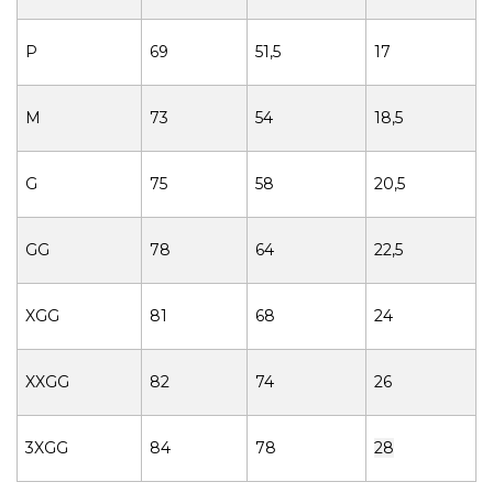
P
69
51,5
17
M
73
54
18,5
G
75
58
20,5
GG
78
64
22,5
XGG
81
68
24
XXGG
82
74
26
3XGG
84
78
28