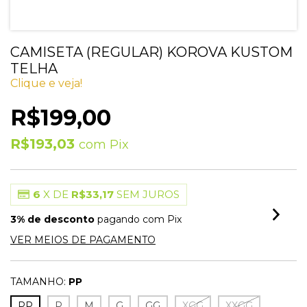
CAMISETA (REGULAR) KOROVA KUSTOM
TELHA
Clique e veja!
R$199,00
R$193,03
com
Pix
6
X DE
R$33,17
SEM JUROS
3% de desconto
pagando com Pix
VER MEIOS DE PAGAMENTO
TAMANHO:
PP
PP
P
M
G
GG
XGG
XXGG