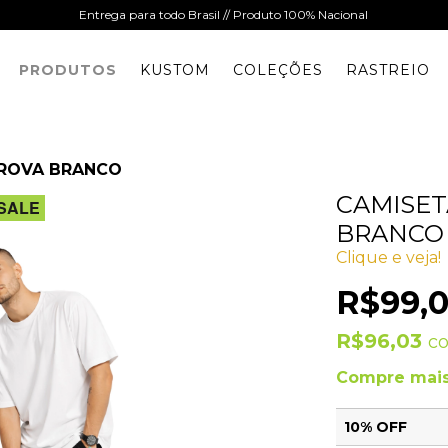
Entrega para todo Brasil // Produto 100% Nacional
PRODUTOS
KUSTOM
COLEÇÕES
RASTREIO
OROVA BRANCO
CAMISET
SALE
BRANCO
Clique e veja!
R$99,
R$96,03
c
Compre mais
10% OFF