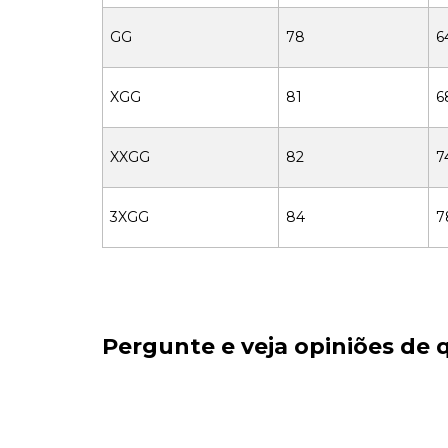
GG
78
6
XGG
81
6
XXGG
82
7
3XGG
84
7
Pergunte e veja opiniões de