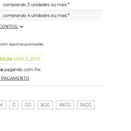
comprando 3 unidades ou mais *
comprando 4 unidades ou mais *
SCONTOS
l com algumas promoções
33,00
SEM JUROS
to
pagando com Pix
E PAGAMENTO
M
G
GG
XGG
XXGG
3XGG