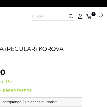
0
A (REGULAR) KOROVA
00
om
Pix
, pague menos!
comprando 2 unidades ou mais *