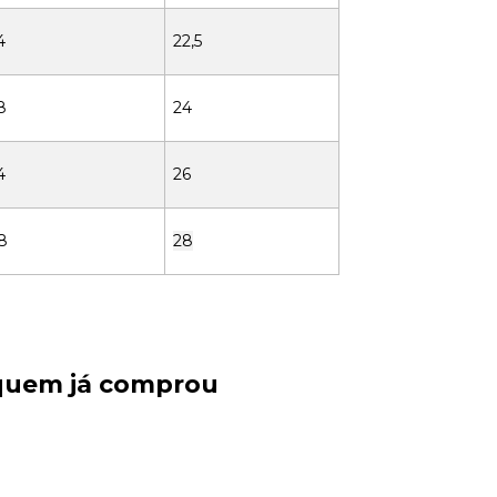
4
22,5
8
24
4
26
8
28
 quem já comprou