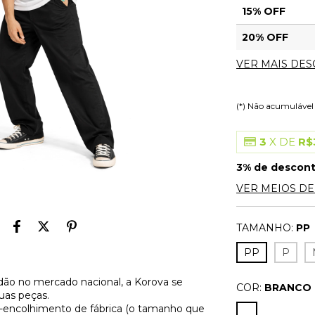
15% OFF
20% OFF
VER MAIS DE
(*) Não acumuláve
3
X DE
R$
3% de descon
VER MEIOS D
TAMANHO:
PP
PP
P
ão no mercado nacional, a Korova se
COR:
BRANCO
uas peças.
é-encolhimento de fábrica (o tamanho que