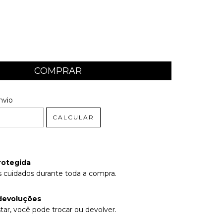
 CEP:
ALTERAR CEP
nvio
CALCULAR
rotegida
 cuidados durante toda a compra.
devoluções
tar, você pode trocar ou devolver.