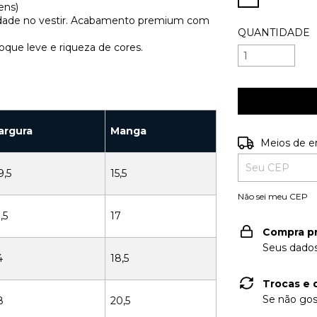
ens)
ildade no vestir. Acabamento premium com
QUANTIDADE
oque leve e riqueza de cores.
argura
Manga
Entregas para o
Meios de e
9,5
15,5
Não sei meu CEP
,5
17
Compra p
Seus dados
4
18,5
Trocas e 
Se não gos
8
20,5