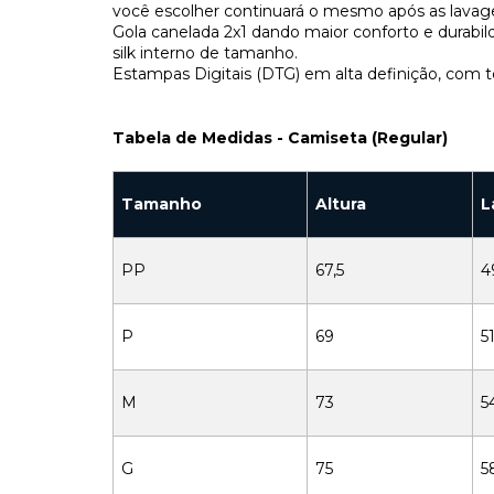
você escolher continuará o mesmo após as lavag
Gola canelada 2x1 dando maior conforto e durab
silk interno de tamanho.
Estampas Digitais (DTG) em alta definição, com t
Tabela de Medidas - Camiseta (Regular)
Tamanho
Altura
L
PP
67,5
4
P
69
51
M
73
5
G
75
5