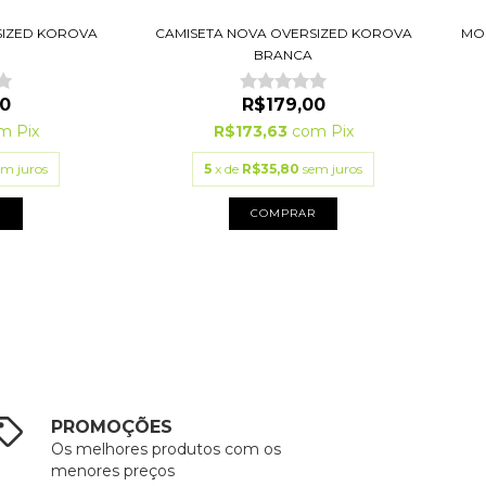
SIZED KOROVA
CAMISETA NOVA OVERSIZED KOROVA
MO
BRANCA
0
R$179,00
m
Pix
R$173,63
com
Pix
em juros
5
x de
R$35,80
sem juros
R
COMPRAR
PROMOÇÕES
Os melhores produtos com os
menores preços