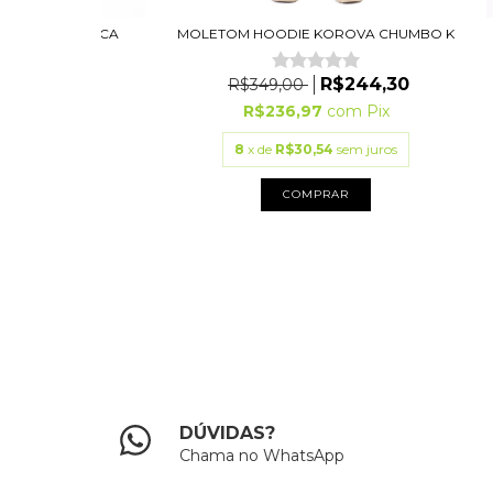
A GOLA CARECA
MOLETOM HOODIE KOROVA CHUMBO K
ETO
R$244,30
R$349,00
R$209,30
R$236,97
com
Pix
2
com
Pix
8
x de
R$30,54
sem juros
88
sem juros
COMPRAR
PRAR
DÚVIDAS?
Chama no WhatsApp