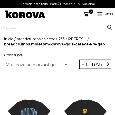
Entrega para todo Brasil // Produto 100% Nacional
0
MENU
Início
/
breadcrumbs.colecoes-233
/
REFRESH
/
breadcrumbs.moletom-korova-gola-careca-krv-gap
Ordenar por
FILTRAR