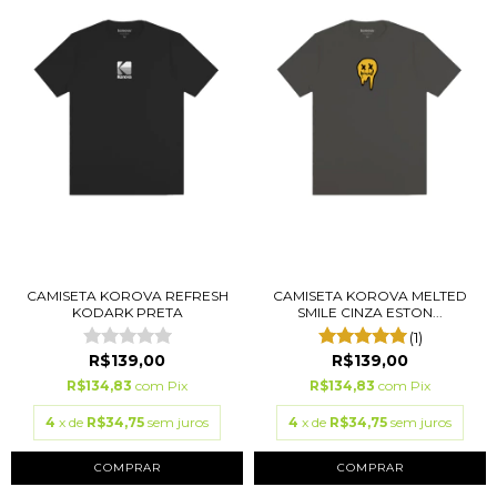
CAMISETA KOROVA REFRESH
CAMISETA KOROVA MELTED
KODARK PRETA
SMILE CINZA ESTON...
(1)
R$139,00
R$139,00
R$134,83
com
Pix
R$134,83
com
Pix
4
x de
R$34,75
sem juros
4
x de
R$34,75
sem juros
COMPRAR
COMPRAR