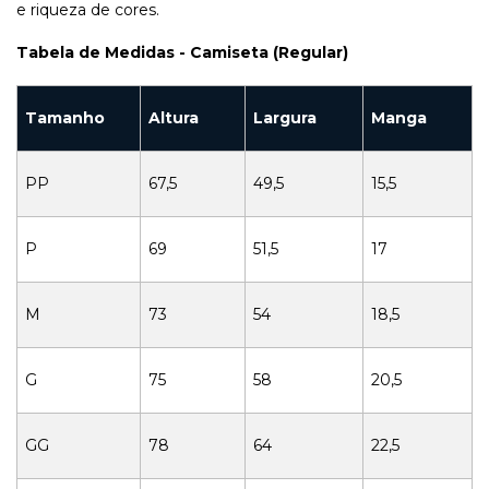
e riqueza de cores.
Tabela de Medidas - Camiseta (Regular)
Tamanho
Altura
Largura
Manga
PP
67,5
49,5
15,5
P
69
51,5
17
M
73
54
18,5
G
75
58
20,5
GG
78
64
22,5