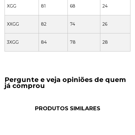
XGG
81
68
24
XXGG
82
74
26
3XGG
84
78
28
Pergunte e veja opiniões de quem
já comprou
PRODUTOS SIMILARES