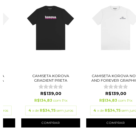
VA
CAMISETA KOROVA
CAMISETA KOROVA N
CA
GRADIENT PRETA
AND FOREVER GRAPHIC.
R$139,00
R$139,00
ix
R$134,83
com
Pix
R$134,83
com
Pix
juros
4
x de
R$34,75
sem juros
4
x de
R$34,75
sem jur
COMPRAR
COMPRAR