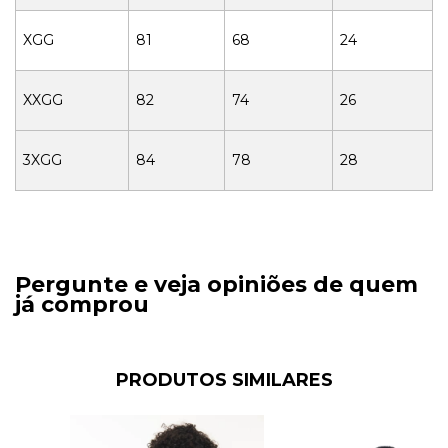
XGG
81
68
24
XXGG
82
74
26
3XGG
84
78
28
Pergunte e veja opiniões de quem
já comprou
PRODUTOS SIMILARES