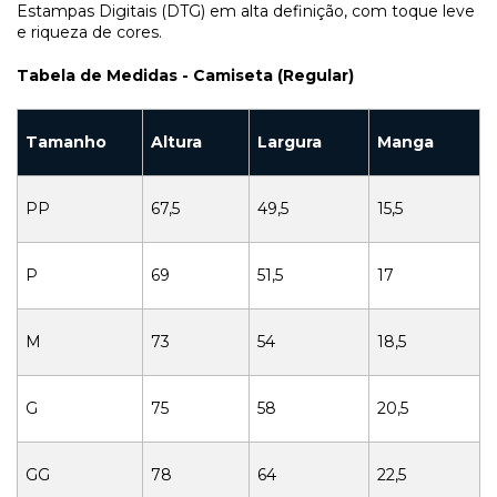
Estampas Digitais (DTG) em alta definição, com toque leve
e riqueza de cores.
Tabela de Medidas - Camiseta (Regular)
Tamanho
Altura
Largura
Manga
PP
67,5
49,5
15,5
P
69
51,5
17
M
73
54
18,5
G
75
58
20,5
GG
78
64
22,5