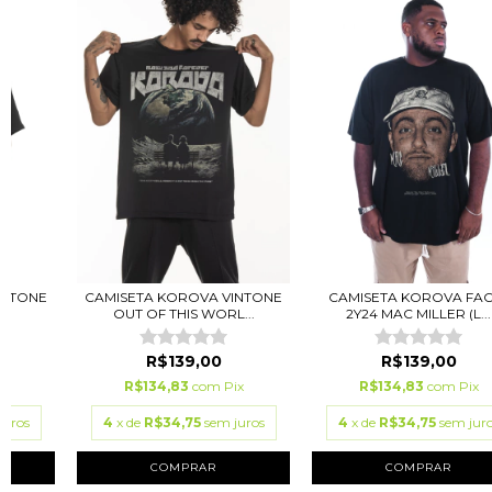
INTONE
CAMISETA KOROVA VINTONE
CAMISETA KOROVA FAC
OUT OF THIS WORL...
2Y24 MAC MILLER (L...
R$139,00
R$139,00
ix
R$134,83
com
Pix
R$134,83
com
Pix
juros
4
x de
R$34,75
sem juros
4
x de
R$34,75
sem jur
COMPRAR
COMPRAR