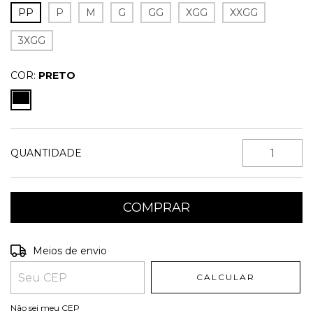
PP
P
M
G
GG
XGG
XXGG
3XGG
COR:
PRETO
QUANTIDADE
Entregas para o CEP:
ALTERAR CEP
Meios de envio
CALCULAR
Não sei meu CEP