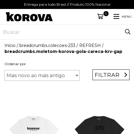
Entrega para todo Brasil // Produto 100% Nacional
0
MENU
Início
/
breadcrumbs.colecoes-233
/
REFRESH
/
breadcrumbs.moletom-korova-gola-careca-krv-gap
Ordenar por
FILTRAR