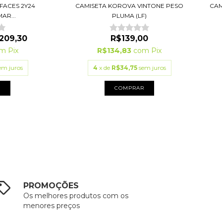
CAM
ACES 2Y24
CAMISETA KOROVA VINTONE PESO
AR...
PLUMA (LF)
209,30
R$139,00
om
Pix
R$134,83
com
Pix
em juros
4
x de
R$34,75
sem juros
R
COMPRAR
PROMOÇÕES
Os melhores produtos com os
menores preços