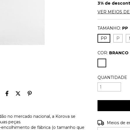
3% de descon
VER MEIOS D
TAMANHO:
PP
PP
P
COR:
BRANCO
QUANTIDADE
ão no mercado nacional, a Korova se
suas peças.
Entregas para o
Meios de e
é-encolhimento de fábrica (o tamanho que