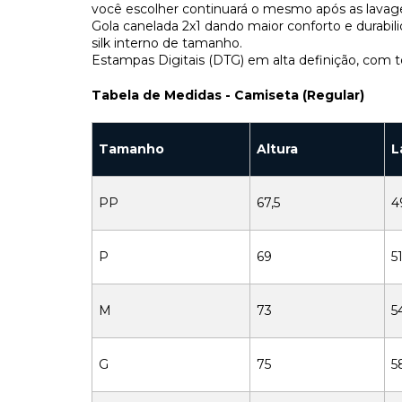
você escolher continuará o mesmo após as lavag
Gola canelada 2x1 dando maior conforto e durab
silk interno de tamanho.
Estampas Digitais (DTG) em alta definição, com t
Tabela de Medidas - Camiseta (Regular)
Tamanho
Altura
L
PP
67,5
4
P
69
51
M
73
5
G
75
5