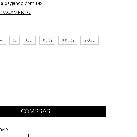
to
pagando com Pix
E PAGAMENTO
M
G
GG
XGG
XXGG
3XGG
 CEP:
ALTERAR CEP
nvio