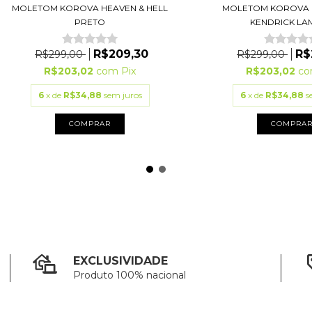
MOLETOM KOROVA HEAVEN & HELL
MOLETOM KOROVA F
PRETO
KENDRICK LAM
R$209,30
R$
R$299,00
R$299,00
R$203,02
com
Pix
R$203,02
c
6
x de
R$34,88
sem juros
6
x de
R$34,88
s
COMPRAR
COMPRA
EXCLUSIVIDADE
Produto 100% nacional