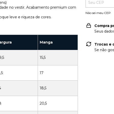
ens)
ilidade no vestir. Acabamento premium com
Não sei meu CEP
oque leve e riqueza de cores.
Compra p
Seus dados
argura
Manga
Trocas e 
Se não gos
9,5
15,5
,5
17
4
18,5
8
20,5