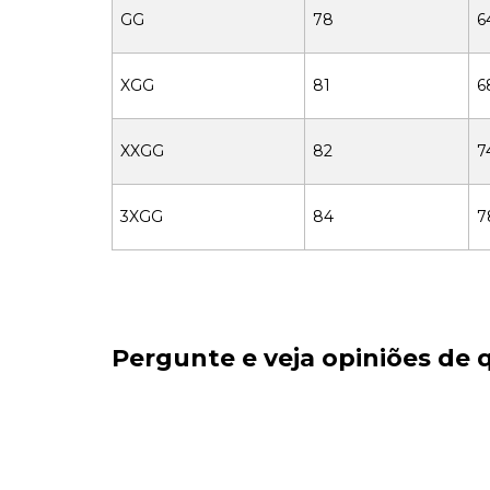
GG
78
6
XGG
81
6
XXGG
82
7
3XGG
84
7
Pergunte e veja opiniões de