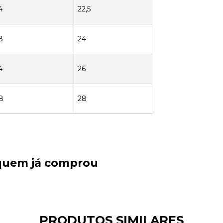
4
22,5
8
24
4
26
8
28
 quem já comprou
PRODUTOS SIMILARES