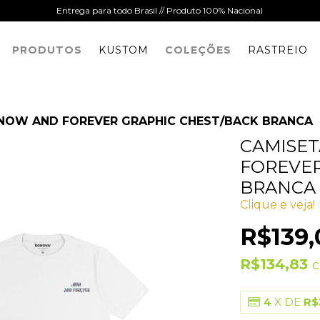
Entrega para todo Brasil // Produto 100% Nacional
PRODUTOS
KUSTOM
COLEÇÕES
RASTREIO
NOW AND FOREVER GRAPHIC CHEST/BACK BRANCA
CAMISE
FOREVER
BRANCA
Clique e veja!
R$139,
R$134,83
4
X DE
R$