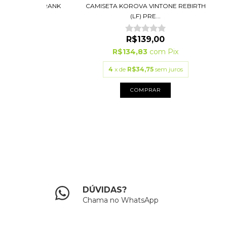
FACES 2Y24 FRANK
CAMISETA KOROVA VINTONE REBIRTH
 (L...
(LF) PRE...
R$209,30
R$139,00
2
com
Pix
R$134,83
com
Pix
88
sem juros
4
x de
R$34,75
sem juros
PRAR
COMPRAR
DÚVIDAS?
Chama no WhatsApp