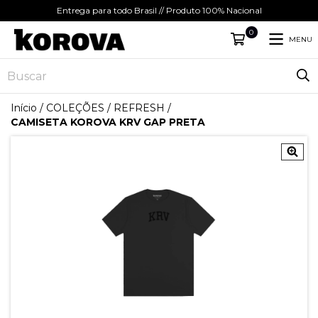
Entrega para todo Brasil // Produto 100% Nacional
0
MENU
Início
/
COLEÇÕES
/
REFRESH
/
CAMISETA KOROVA KRV GAP PRETA