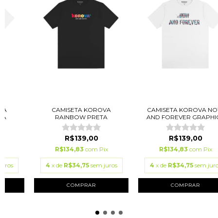
VA
CAMISETA KOROVA
CAMISETA KOROVA N
CA
RAINBOW PRETA
AND FOREVER GRAPHIC.
R$139,00
R$139,00
ix
R$134,83
com
Pix
R$134,83
com
Pix
juros
4
x de
R$34,75
sem juros
4
x de
R$34,75
sem jur
COMPRAR
COMPRAR