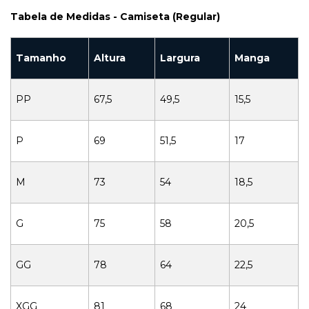
Tabela de Medidas - Camiseta (Regular)
Tamanho
Altura
Largura
Manga
PP
67,5
49,5
15,5
P
69
51,5
17
M
73
54
18,5
G
75
58
20,5
GG
78
64
22,5
XGG
81
68
24