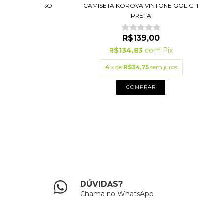
A VINTONE PESO
CAMISETA KOROVA VINTONE GOL GTI
 (LF)
PRETA
9,00
R$139,00
3
com
Pix
R$134,83
com
Pix
75
sem juros
4
x de
R$34,75
sem juros
PRAR
COMPRAR
DÚVIDAS?
Chama no WhatsApp