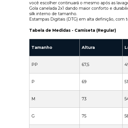
você escolher continuará o mesmo após as lavag
Gola canelada 2x1 dando maior conforto e durab
silk interno de tamanho.
Estampas Digitais (DTG) em alta definição, com t
Tabela de Medidas - Camiseta (Regular)
Tamanho
Altura
L
PP
67,5
4
P
69
51
M
73
5
G
75
5