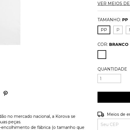
VER MEIOS D
TAMANHO:
PP
PP
P
COR:
BRANCO
QUANTIDADE
Entregas para o
Meios de e
ão no mercado nacional, a Korova se
suas peças.
é-encolhimento de fábrica (o tamanho que