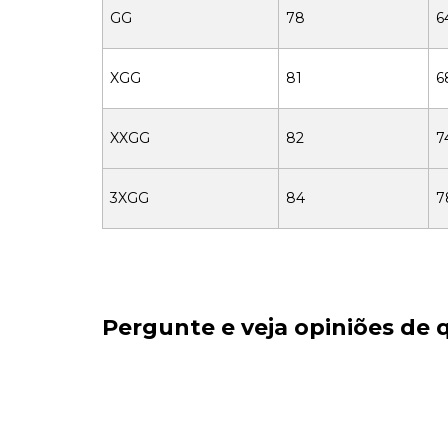
GG
78
6
XGG
81
6
XXGG
82
7
3XGG
84
7
Pergunte e veja opiniões de