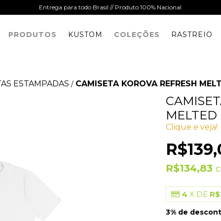
Entrega para todo Brasil // Produto 100% Nacional
PRODUTOS
KUSTOM
COLEÇÕES
RASTREIO
TAS ESTAMPADAS
CAMISETA KOROVA REFRESH MELT
/
CAMISET
MELTED 
Clique e veja!
R$139,
R$134,83
4
X DE
R$
3% de descon