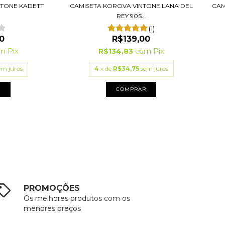
NTONE KADETT
CAMISETA KOROVA VINTONE LANA DEL
CAM
REY 90S...
(1)
0
R$139,00
om
Pix
R$134,83
com
Pix
em juros
4
x de
R$34,75
sem juros
R
COMPRAR
PROMOÇÕES
Os melhores produtos com os
menores preços