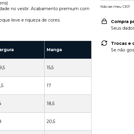
ens)
Não sei meu CEP
ilidade no vestir. Acabamento premium com
oque leve e riqueza de cores.
Compra p
Seus dados
Trocas e 
argura
Manga
Se não gos
9,5
15,5
,5
17
4
18,5
8
20,5