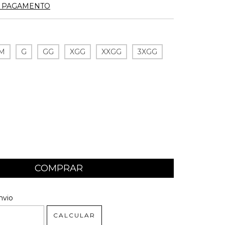
E PAGAMENTO
M
G
GG
XGG
XXGG
3XGG
 CEP:
ALTERAR CEP
nvio
CALCULAR