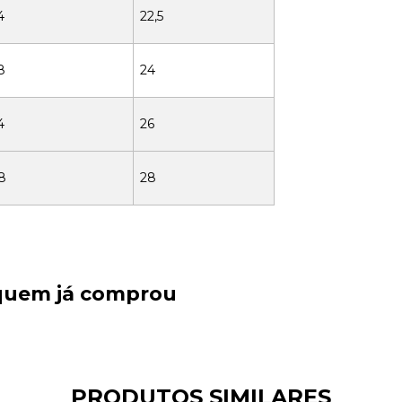
4
22,5
8
24
4
26
8
28
 quem já comprou
PRODUTOS SIMILARES