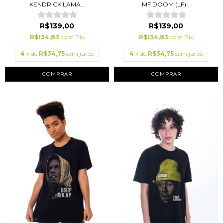
KENDRICK LAMA...
MF DOOM (LF)...
R$139,00
R$139,00
R$134,83
com
Pix
R$134,83
com
Pix
4
x de
R$34,75
sem juros
4
x de
R$34,75
sem juros
COMPRAR
COMPRAR