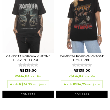
CAMISETA KOROVA VINTONE
CAMISETA KOROVA VINTONE
HEAVEN (LF) PRET...
LIMP BIZKIT
R$139,00
R$139,00
R$134,83
com
Pix
R$134,83
com
Pix
4
x de
R$34,75
sem juros
4
x de
R$34,75
sem juros
COMPRAR
COMPRAR