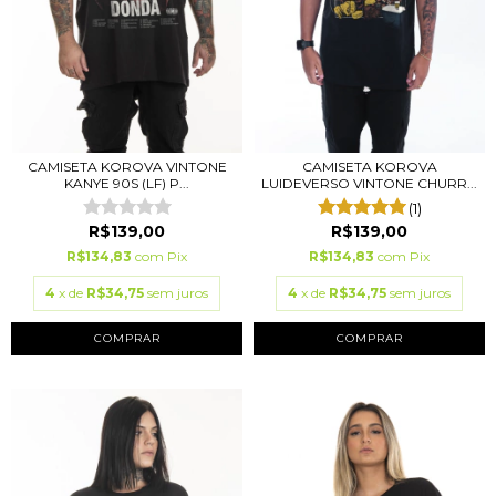
CAMISETA KOROVA VINTONE
CAMISETA KOROVA
KANYE 90S (LF) P...
LUIDEVERSO VINTONE CHURR...
(1)
R$139,00
R$139,00
R$134,83
com
Pix
R$134,83
com
Pix
4
x de
R$34,75
sem juros
4
x de
R$34,75
sem juros
COMPRAR
COMPRAR