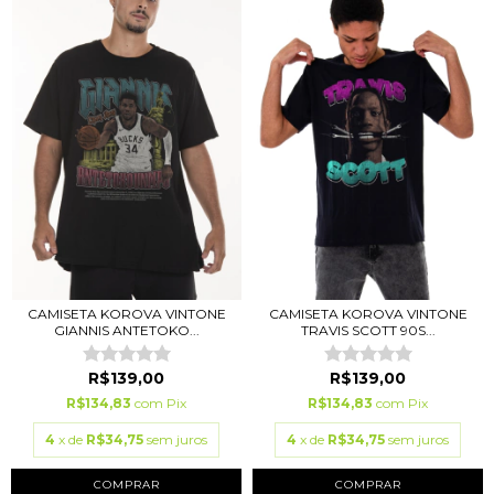
CAMISETA KOROVA VINTONE
CAMISETA KOROVA VINTONE
GIANNIS ANTETOKO...
TRAVIS SCOTT 90S...
R$139,00
R$139,00
R$134,83
com
Pix
R$134,83
com
Pix
4
x de
R$34,75
sem juros
4
x de
R$34,75
sem juros
COMPRAR
COMPRAR