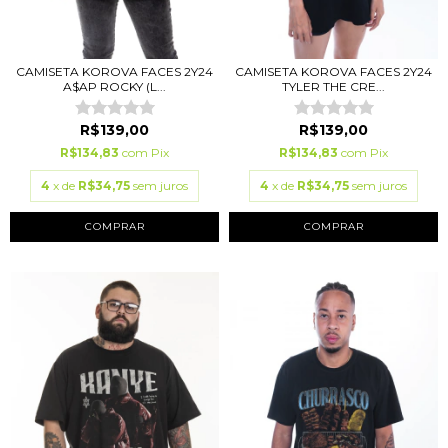
CAMISETA KOROVA FACES 2Y24
CAMISETA KOROVA FACES 2Y24
A$AP ROCKY (L...
TYLER THE CRE...
R$139,00
R$139,00
R$134,83
com
Pix
R$134,83
com
Pix
4
x de
R$34,75
sem juros
4
x de
R$34,75
sem juros
COMPRAR
COMPRAR