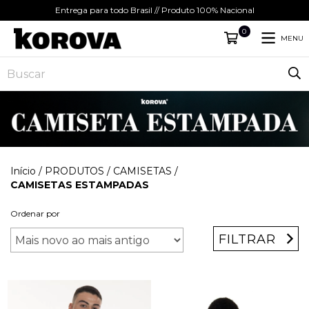
Entrega para todo Brasil // Produto 100% Nacional
0
MENU
Início
/
PRODUTOS
/
CAMISETAS
/
CAMISETAS ESTAMPADAS
Ordenar por
FILTRAR