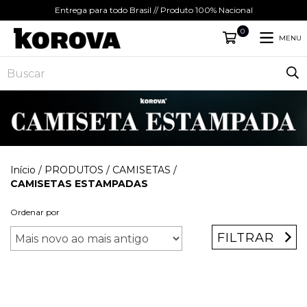
Entrega para todo Brasil // Produto 100% Nacional
0
MENU
Início
/
PRODUTOS
/
CAMISETAS
/
CAMISETAS ESTAMPADAS
Ordenar por
FILTRAR