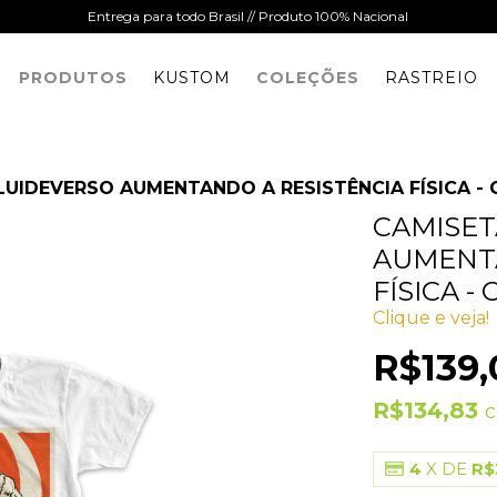
Entrega para todo Brasil // Produto 100% Nacional
PRODUTOS
KUSTOM
COLEÇÕES
RASTREIO
UIDEVERSO AUMENTANDO A RESISTÊNCIA FÍSICA -
CAMISET
AUMENTA
FÍSICA -
Clique e veja!
R$139,
R$134,83
4
X DE
R$