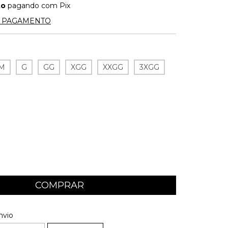
to
pagando com Pix
E PAGAMENTO
M
G
GG
XGG
XXGG
3XGG
 CEP:
ALTERAR CEP
nvio