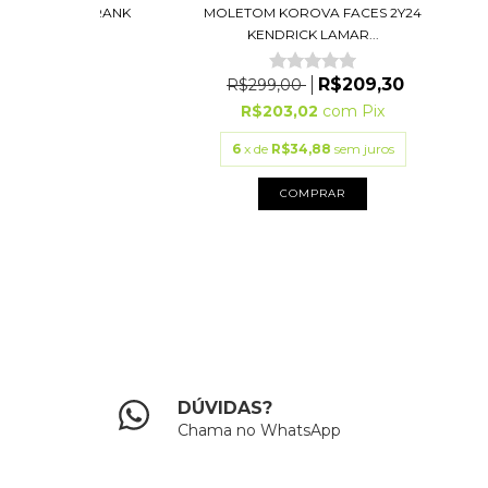
FACES 2Y24 FRANK
MOLETOM KOROVA FACES 2Y24
 (L...
KENDRICK LAMAR...
R$209,30
R$209,30
R$299,00
2
com
Pix
R$203,02
com
Pix
88
sem juros
6
x de
R$34,88
sem juros
PRAR
COMPRAR
DÚVIDAS?
Chama no WhatsApp