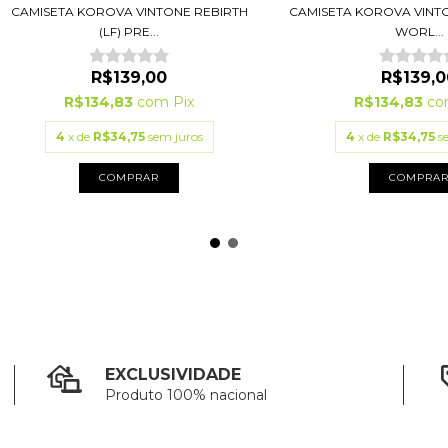
CAMISETA KOROVA VINTONE REBIRTH
CAMISETA KOROVA VINTO
(LF) PRE...
WORL...
R$139,00
R$139,0
R$134,83
com
Pix
R$134,83
c
4
x de
R$34,75
sem juros
4
x de
R$34,75
s
COMPRAR
COMPRA
EXCLUSIVIDADE
Produto 100% nacional