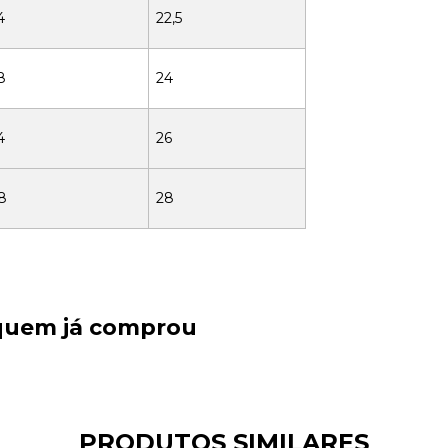
4
22,5
8
24
4
26
8
28
 quem já comprou
PRODUTOS SIMILARES