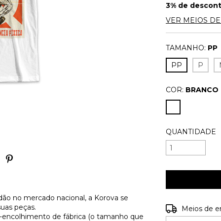
3% de descon
VER MEIOS D
TAMANHO:
PP
PP
P
COR:
BRANCO
QUANTIDADE
ão no mercado nacional, a Korova se
suas peças.
Entregas para o
Meios de e
é-encolhimento de fábrica (o tamanho que