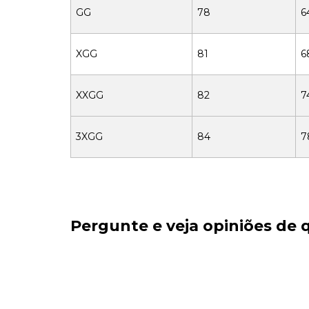
GG
78
6
XGG
81
6
XXGG
82
7
3XGG
84
7
Pergunte e veja opiniões de