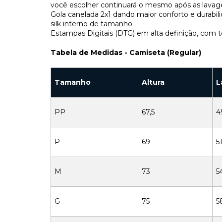
você escolher continuará o mesmo após as lavag
Gola canelada 2x1 dando maior conforto e durab
silk interno de tamanho.
Estampas Digitais (DTG) em alta definição, com t
Tabela de Medidas - Camiseta (Regular)
Tamanho
Altura
L
PP
67,5
4
P
69
51
M
73
5
G
75
5