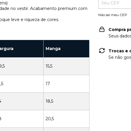
ens)
ilidade no vestir. Acabamento premium com
Não sei meu CEP
oque leve e riqueza de cores.
Compra p
Seus dados
argura
Manga
Trocas e 
Se não gos
9,5
15,5
,5
17
4
18,5
8
20,5