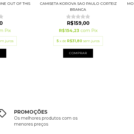
CAMISETA KOROVA SAO PAULO CORTEIZ
NE OUT OF THIS
MO
BRANCA
R$159,00
0
R$154,23
com
Pix
om
Pix
5
x de
R$31,80
sem juros
em juros
COMPRAR
R
PROMOÇÕES
Os melhores produtos com os
menores preços