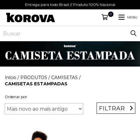
Entrega para todo Brasil // Produto 100% Nacional
0
MENU
Início
/
PRODUTOS
/
CAMISETAS
/
CAMISETAS ESTAMPADAS
Ordenar por
FILTRAR