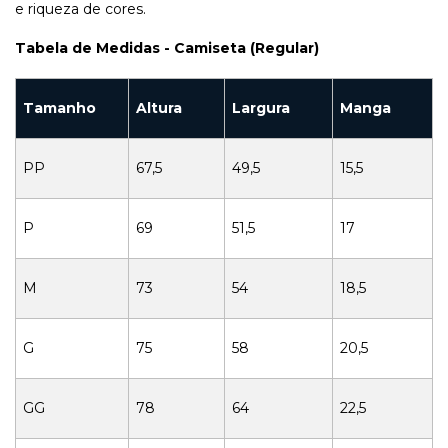
e riqueza de cores.
Tabela de Medidas - Camiseta (Regular)
Tamanho
Altura
Largura
Manga
PP
67,5
49,5
15,5
P
69
51,5
17
M
73
54
18,5
G
75
58
20,5
GG
78
64
22,5