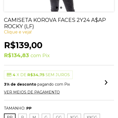
CAMISETA KOROVA FACES 2Y24 A$AP
ROCKY (LF)
Clique e veja!
R$139,00
R$134,83
com
Pix
4
X DE
R$34,75
SEM JUROS
3% de desconto
pagando com Pix
VER MEIOS DE PAGAMENTO
TAMANHO:
PP
PP
P
M
G
GG
XGG
XXGG