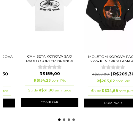
CAMISETA KOROVA SAO
KOROVA
MOLETOM KOROVA FA
PAULO CORTEIZ BRANCA
2Y24 KENDRICK LAMAR.
R$159,00
,30
R$209,3
R$299,00
R$154,23
com
Pix
ix
R$203,02
com
Pix
5
x de
R$31,80
sem juros
juros
6
x de
R$34,88
sem jur
COMPRAR
COMPRAR