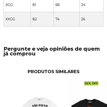
XGG
81
68
24
XXGG
82
74
26
Pergunte e veja opiniões de quem
já comprou
PRODUTOS SIMILARES
30
%
OFF