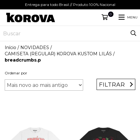
Entrega para todo Brasil // Produto 100% Nacional
0
MENU
Início
/
NOVIDADES
/
CAMISETA (REGULAR) KOROVA KUSTOM LILÁS
/
breadcrumbs.p
Ordenar por
FILTRAR