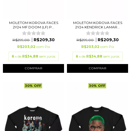
MOLETOM KOROVA FACES
MOLETOM KOROVA FACES
2Y24 MF DOOM (LF) P...
2Y24 KENDRICK LAMAR...
R$209,30
R$209,30
R$299,00
R$299,00
R$203,02
com
Pix
R$203,02
com
Pix
6
x de
R$34,88
sem juros
6
x de
R$34,88
sem juros
COMPRAR
COMPRAR
30
%
OFF
30
%
OFF