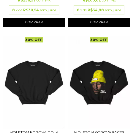
R$236,97
com
Pix
R$203,02
com
Pix
8
x de
R$30,54
sem juros
6
x de
R$34,88
sem juros
COMPRAR
COMPRAR
30
%
OFF
30
%
OFF
MOLETOM KOROVA GOLA
MOLETOM KOROVA FACES