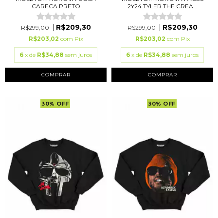
CARECA PRETO
2Y24 TYLER THE CREA...
R$209,30
R$209,30
R$299,00
R$299,00
R$203,02
com
Pix
R$203,02
com
Pix
6
x de
R$34,88
sem juros
6
x de
R$34,88
sem juros
COMPRAR
COMPRAR
30
%
OFF
30
%
OFF