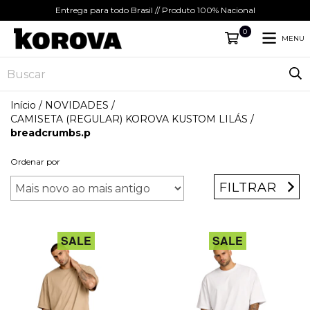
Entrega para todo Brasil // Produto 100% Nacional
0
MENU
Início
/
NOVIDADES
/
CAMISETA (REGULAR) KOROVA KUSTOM LILÁS
/
breadcrumbs.p
Ordenar por
FILTRAR
SALE
SALE