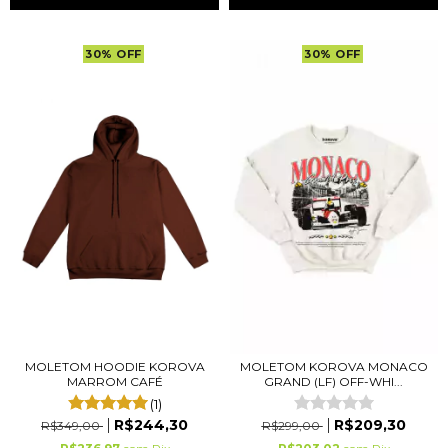
30
%
OFF
30
%
OFF
MOLETOM HOODIE KOROVA
MOLETOM KOROVA MONACO
MARROM CAFÉ
GRAND (LF) OFF-WHI...
(1)
R$244,30
R$209,30
R$349,00
R$299,00