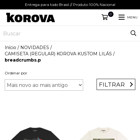
Entrega para todo Brasil // Produto 100% Nacional
0
MENU
Início
/
NOVIDADES
/
CAMISETA (REGULAR) KOROVA KUSTOM LILÁS
/
breadcrumbs.p
Ordenar por
FILTRAR