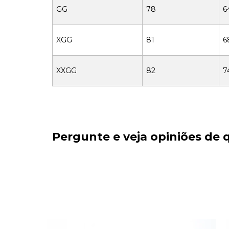
GG
78
6
XGG
81
6
XXGG
82
7
Pergunte e veja opiniões de
OFF