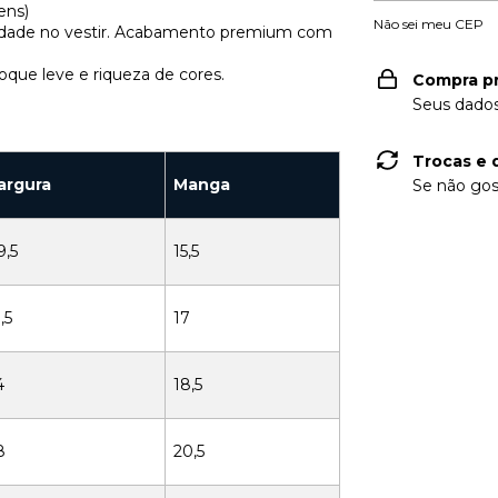
ens)
Não sei meu CEP
ilidade no vestir. Acabamento premium com
oque leve e riqueza de cores.
Compra p
Seus dados
Trocas e 
argura
Manga
Se não gos
9,5
15,5
,5
17
4
18,5
8
20,5