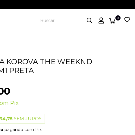
0
TA KOROVA THE WEEKND
M1 PRETA
00
com
Pix
34,75
SEM JUROS
to
pagando com Pix