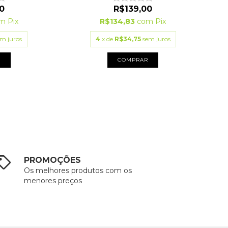
0
R$139,00
m
Pix
R$134,83
com
Pix
em juros
4
x de
R$34,75
sem juros
R
COMPRAR
PROMOÇÕES
Os melhores produtos com os
menores preços