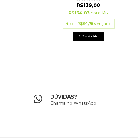
R$209,30
R$139,00
2
com
Pix
R$134,83
com
Pix
88
sem juros
4
x de
R$34,75
sem juros
PRAR
COMPRAR
DÚVIDAS?
Chama no WhatsApp