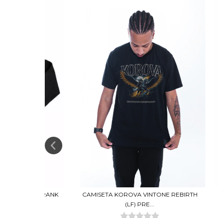
FACES 2Y24 FRANK
CAMISETA KOROVA VINTONE REBIRTH
 (L...
(LF) PRE...