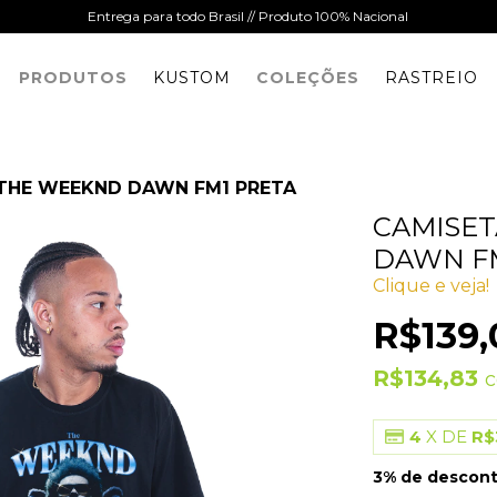
Entrega para todo Brasil // Produto 100% Nacional
PRODUTOS
KUSTOM
COLEÇÕES
RASTREIO
THE WEEKND DAWN FM1 PRETA
CAMISE
DAWN F
Clique e veja!
R$139,
R$134,83
4
X DE
R$
3% de descon