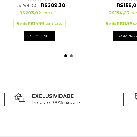
R$159,0
R$209,30
R$299,00
R$154,23
co
R$203,02
com
Pix
5
x de
R$31,80
s
6
x de
R$34,88
sem juros
COMPRA
COMPRAR
EXCLUSIVIDADE
Produto 100% nacional