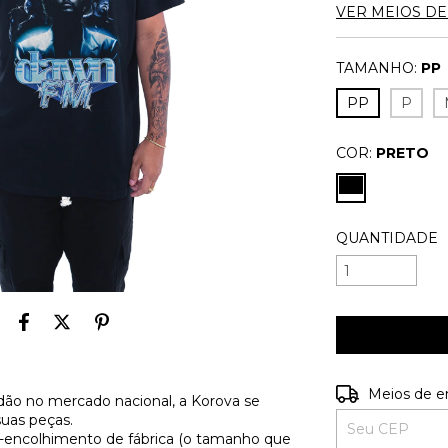
VER MEIOS D
TAMANHO:
PP
PP
P
COR:
PRETO
QUANTIDADE
Entregas para o
Meios de e
ão no mercado nacional, a Korova se
suas peças.
é-encolhimento de fábrica (o tamanho que