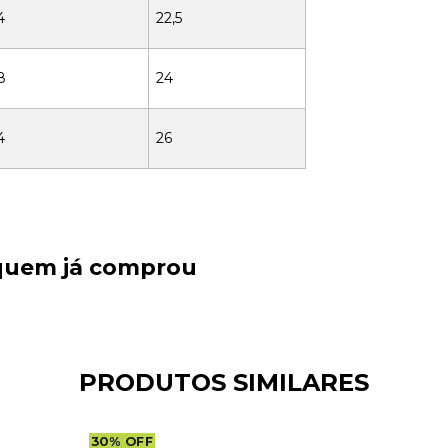
4
22,5
8
24
4
26
 quem já comprou
PRODUTOS SIMILARES
30
%
OFF