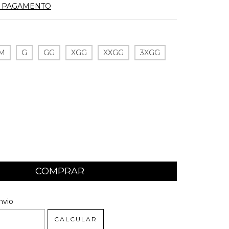
E PAGAMENTO
M
G
GG
XGG
XXGG
3XGG
 CEP:
ALTERAR CEP
nvio
CALCULAR