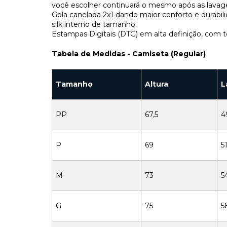
você escolher continuará o mesmo após as lavag
Gola canelada 2x1 dando maior conforto e durab
silk interno de tamanho.
Estampas Digitais (DTG) em alta definição, com t
Tabela de Medidas - Camiseta (Regular)
Tamanho
Altura
L
PP
67,5
4
P
69
51
M
73
5
G
75
5